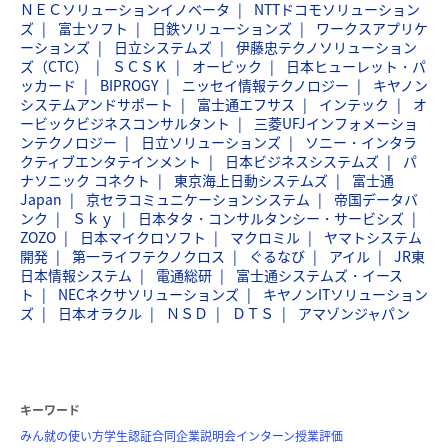
ＮＥＣソリューションイノベータ
NTTドコモソリューション
ズ
富士ソフト
日鉄ソリューションズ
ワークスアプリケ
ーションズ
日立システムズ
伊藤忠テクノソリューション
ズ（CTC）
ＳＣＳＫ
オービック
日本ヒューレット・パ
ッカード
BIPROGY
ニッセイ情報テクノロジー
キヤノン
システムアンドサポート
富士通エフサス
インテック
オ
ービックビジネスコンサルタント
三菱UFJインフォメーショ
ンテクノロジー
日立ソリューションズ
ソニー・インタラ
クティブエンタテインメント
日本ビジネスシステムズ
パ
ナソニック コネクト
東京海上日動システムズ
富士通
Japan
京セラコミュニケーションシステム
帝国データバ
ンク
Ｓｋｙ
日本タタ・コンサルタンシー・サービシズ
ZOZO
日本マイクロソフト
マクロミル
ヤマトシステム
開発
第一ライフテクノクロス
ぐるなび
アイル
JR東
日本情報システム
電通総研
富士通システムズ・イース
ト
NECネクサソリューションズ
キヤノンITソリューション
ズ
日本オラクル
ＮＳＤ
ＤＴＳ
アマゾンジャパン
キーワード
みん就の使い方
学生認証
合同企業説明会
インターン
授業評価