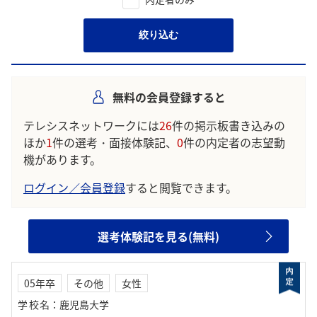
絞り込む
無料の会員登録すると
テレシスネットワークには
26
件の掲示板書き込みの
ほか
1
件の選考・面接体験記、
0
件の内定者の志望動
機があります。
ログイン／会員登録
すると閲覧できます。
選考体験記を見る(無料)
05年卒
その他
女性
学校名
：
鹿児島大学