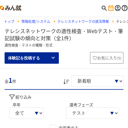
トップ
情報処理/システム
テレシスネットワークの就活情報
テレシス
テレシスネットワークの適性検査・Webテスト・筆
記試験の傾向と対策（全1件）
適性検査・テストの種類・形式
お気に入り
(
5
)
体験記を投稿する
1
全
件
絞り込み
卒年
選考フェーズ
内定者のみ