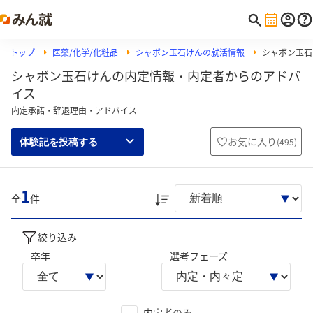
トップ
医薬/化学/化粧品
シャボン玉石けんの就活情報
シャボン玉石
シャボン玉石けんの内定情報・内定者からのアドバ
イス
内定承諾・辞退理由・アドバイス
お気に入り
(
495
)
体験記を投稿する
1
全
件
絞り込み
卒年
選考フェーズ
内定者のみ