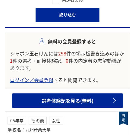
絞り込む
無料の会員登録すると
シャボン玉石けんには
298
件の掲示板書き込みのほか
1
件の選考・面接体験記、
0
件の内定者の志望動機が
あります。
ログイン／会員登録
すると閲覧できます。
選考体験記を見る(無料)
05年卒
その他
女性
学校名
：
九州産業大学