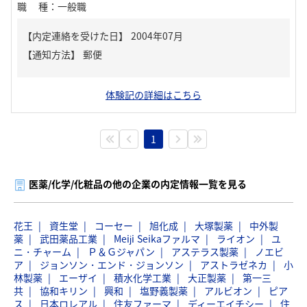
職種
：
一般職
【内定連絡を受けた日】
2004年07月
【通知方法】
郵便
体験記の詳細はこちら
1
医薬/化学/化粧品の他の企業の内定情報一覧を見る
花王
資生堂
コーセー
旭化成
大塚製薬
中外製
薬
武田薬品工業
Meiji Seikaファルマ
ライオン
ユ
ニ・チャーム
Ｐ＆Ｇジャパン
アステラス製薬
ノエビ
ア
ジョンソン・エンド・ジョンソン
アストラゼネカ
小
林製薬
エーザイ
積水化学工業
大正製薬
第一三
共
協和キリン
興和
塩野義製薬
アルビオン
ピア
ス
日本ロレアル
住友ファーマ
ディーエイチシー
住