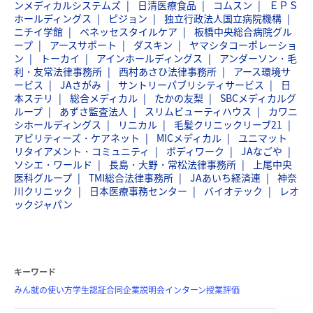
ンメディカルシステムズ
日清医療食品
コムスン
ＥＰＳ
ホールディングス
ピジョン
独立行政法人国立病院機構
ニチイ学館
ベネッセスタイルケア
板橋中央総合病院グル
ープ
アースサポート
ダスキン
ヤマシタコーポレーショ
ン
トーカイ
アインホールディングス
アンダーソン・毛
利・友常法律事務所
西村あさひ法律事務所
アース環境サ
ービス
JAさがみ
サントリーパブリシティサービス
日
本ステリ
総合メディカル
たかの友梨
SBCメディカルグ
ループ
あずさ監査法人
スリムビューティハウス
カワニ
シホールディングス
リニカル
毛髪クリニックリーブ21
アビリティーズ・ケアネット
MICメディカル
ユニマット
リタイアメント・コミュニティ
ボディワーク
JAなごや
ソシエ・ワールド
長島・大野・常松法律事務所
上尾中央
医科グループ
TMI総合法律事務所
JAあいち経済連
神奈
川クリニック
日本医療事務センター
バイオテック
レオ
ックジャパン
キーワード
みん就の使い方
学生認証
合同企業説明会
インターン
授業評価