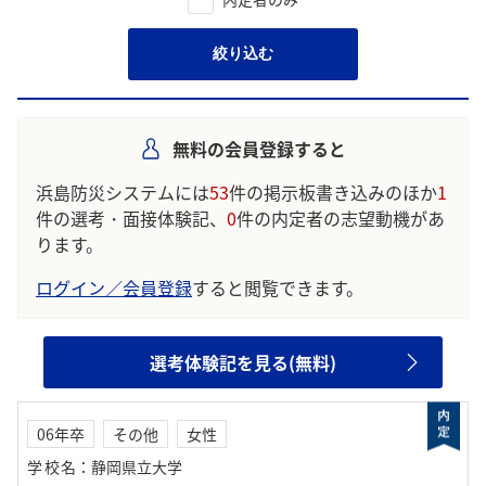
絞り込む
無料の会員登録すると
浜島防災システムには
53
件の掲示板書き込みのほか
1
件の選考・面接体験記、
0
件の内定者の志望動機があ
ります。
ログイン／会員登録
すると閲覧できます。
選考体験記を見る(無料)
06年卒
その他
女性
学校名
：
静岡県立大学