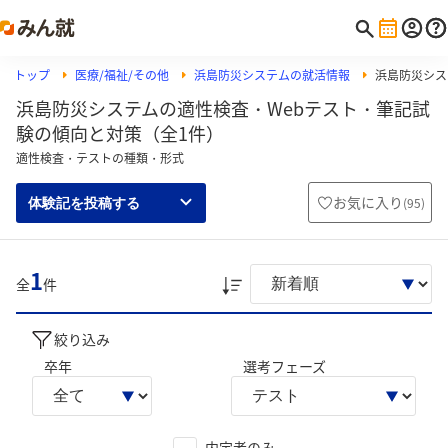
トップ
医療/福祉/その他
浜島防災システムの就活情報
浜島防災システ
浜島防災システムの適性検査・Webテスト・筆記試
験の傾向と対策（全1件）
適性検査・テストの種類・形式
お気に入り
(
95
)
体験記を投稿する
1
全
件
絞り込み
卒年
選考フェーズ
内定者のみ