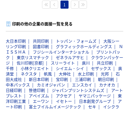
1
印刷の他の企業の面接一覧を見る
大日本印刷
共同印刷
トッパン・フォームズ
大阪シー
リング印刷
図書印刷
グラフィックホールディングス
Ｎ
ＩＳＳＨＡ
フジシールインターナショナル
プリントパッ
ク
東京リスマチック
ゼネラルアサヒ
クラウンパッケー
ジ
佐川印刷[京都]
スリーライト
廣川
共立印刷
千修
小林クリエイト
シイエム・シイ
セザックス
廣
済堂
ネクスタ
帆風
大伸社
水上印刷
光邦
石
田大成社
新日本印刷
宝印刷
三浦印刷
朝日印刷
中本パックス
カミオジャパン
エンスカイ
カナオカ
日経印刷
笹徳印刷
ジャパンプリントシステムズ
アート
プレスト
アベイズム
アクセア
ヤマニパッケージ
東
洋印刷工業
エーワン
イセトー
日本創発グループ
ア
ート印刷
富士フイルムイメージテック
セキ
イシクラ