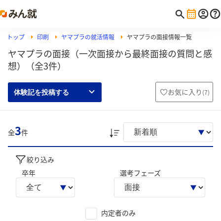
トップ
印刷
ヤマプラの就活情報
ヤマプラの面接情報一覧
ヤマプラの面接（一次面接から最終面接の質問と感
想）（全3件）
お気に入り
(
7
)
体験記を投稿する
3
全
件
絞り込み
卒年
選考フェーズ
内定者のみ