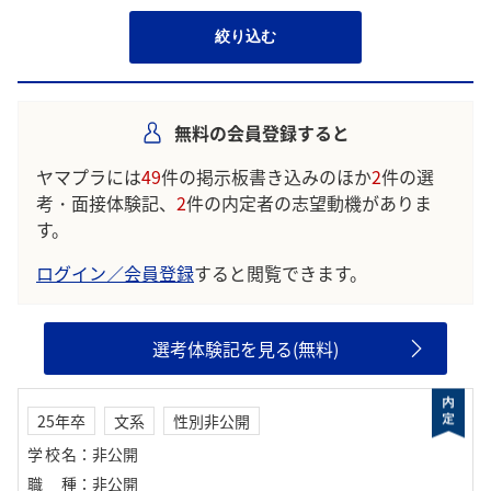
絞り込む
無料の会員登録すると
ヤマプラには
49
件の掲示板書き込みのほか
2
件の選
考・面接体験記、
2
件の内定者の志望動機がありま
す。
ログイン／会員登録
すると閲覧できます。
選考体験記を見る(無料)
25年卒
文系
性別非公開
学校名
：
非公開
職種
：
非公開