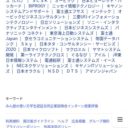
ズ（CTC）
ＳＣＳＫ
オービック
日本ヒューレット・パ
ッカード
BIPROGY
ニッセイ情報テクノロジー
キヤノン
システムアンドサポート
富士通エフサス
インテック
オ
ービックビジネスコンサルタント
三菱UFJインフォメーショ
ンテクノロジー
日立ソリューションズ
ソニー・インタラ
クティブエンタテインメント
日本ビジネスシステムズ
パ
ナソニック コネクト
東京海上日動システムズ
富士通
Japan
京セラコミュニケーションシステム
帝国データバ
ンク
Ｓｋｙ
日本タタ・コンサルタンシー・サービシズ
ZOZO
日本マイクロソフト
マクロミル
ヤマトシステム
開発
第一ライフテクノクロス
ぐるなび
アイル
JR東
日本情報システム
電通総研
富士通システムズ・イース
ト
NECネクサソリューションズ
キヤノンITソリューション
ズ
日本オラクル
ＮＳＤ
ＤＴＳ
アマゾンジャパン
キーワード
みん就の使い方
学生認証
合同企業説明会
インターン
授業評価
利用規約
掲示板ガイドライン
ヘルプ
広告掲載
グループ規約
プライバシーポリシー
外部送信ポリシー