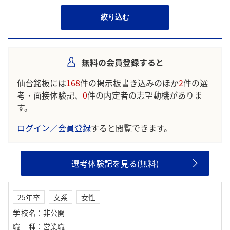
絞り込む
無料の会員登録すると
仙台銘板には
168
件の掲示板書き込みのほか
2
件の選
考・面接体験記、
0
件の内定者の志望動機がありま
す。
ログイン／会員登録
すると閲覧できます。
選考体験記を見る(無料)
25年卒
文系
女性
学校名
：
非公開
職種
：
営業職