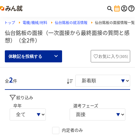
トップ
電機/機械/材料
仙台銘板の就活情報
仙台銘板の面接情報一覧
仙台銘板の面接（一次面接から最終面接の質問と感
想）（全2件）
お気に入り
(
305
)
体験記を投稿する
2
全
件
絞り込み
卒年
選考フェーズ
内定者のみ