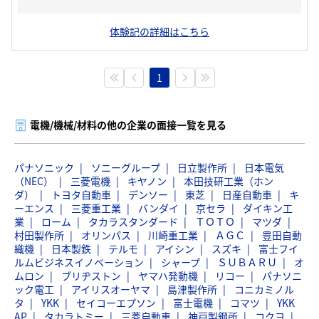
体験記の詳細はこちら
1
電機/機械/材料の他の企業の面接一覧を見る
パナソニック
ソニーグループ
日立製作所
日本電気
（NEC）
三菱電機
キヤノン
本田技研工業（ホン
ダ）
トヨタ自動車
デンソー
東芝
日産自動車
キ
ーエンス
三菱重工業
バンダイ
京セラ
ダイキン工
業
ローム
タカラスタンダード
ＴＯＴＯ
マツダ
村田製作所
オリンパス
川崎重工業
ＡＧＣ
豊田自動
織機
日本製鉄
テルモ
アイシン
スズキ
富士フイ
ルムビジネスイノベーション
シャープ
ＳＵＢＡＲＵ
オ
ムロン
ブリヂストン
ヤマハ発動機
リコー
パナソニ
ック電工
アイリスオーヤマ
島津製作所
コニカミノル
タ
YKK
セイコーエプソン
富士電機
コマツ
YKK
AP
タカラトミー
三菱自動車
神戸製鋼所
コクヨ