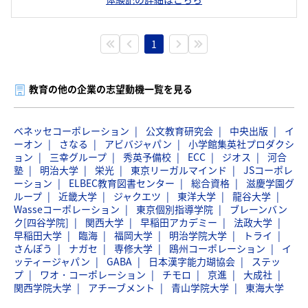
1
教育の他の企業の志望動機一覧を見る
ベネッセコーポレーション
公文教育研究会
中央出版
イ
ーオン
さなる
アビバジャパン
小学館集英社プロダクシ
ョン
三幸グループ
秀英予備校
ECC
ジオス
河合
塾
明治大学
栄光
東京リーガルマインド
JSコーポレ
ーション
ELBEC教育図書センター
総合資格
滋慶学園グ
ループ
近畿大学
ジャクエツ
東洋大学
龍谷大学
Wasseコーポレーション
東京個別指導学院
ブレーンバン
ク[四谷学院]
関西大学
早稲田アカデミー
法政大学
早稲田大学
臨海
福岡大学
明治学院大学
トライ
さんぽう
ナガセ
専修大学
鴎州コーポレーション
イ
ッティージャパン
GABA
日本漢字能力瑚協会
ステッ
プ
ワオ・コーポレーション
チモロ
京進
大成社
関西学院大学
アチーブメント
青山学院大学
東海大学