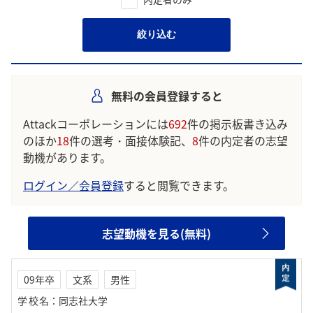
絞り込む
無料の会員登録すると
Attackコーポレーションには
692
件の掲示板書き込み
のほか
18
件の選考・面接体験記、
8
件の内定者の志望
動機があります。
ログイン／会員登録
すると閲覧できます。
志望動機を見る(無料)
09年卒
文系
男性
学校名
：
同志社大学