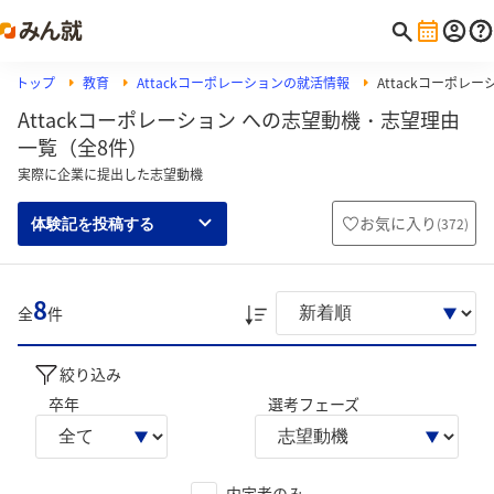
トップ
教育
Attackコーポレーションの就活情報
Attackコーポレ
Attackコーポレーション への志望動機・志望理由
一覧（全8件）
実際に企業に提出した志望動機
お気に入り
(
372
)
体験記を投稿する
8
全
件
絞り込み
卒年
選考フェーズ
内定者のみ