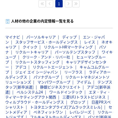
1
人材の他の企業の内定情報一覧を見る
マイナビ
パーソルキャリア
ディップ
エン・ジャパ
ン
スタッフサービス・ホールディングス
レイス
ネオキ
ャリア
クイック
リクルートHRマーケティング
パソ
ナ
リクルートキャリア
パーソルテンプスタッフ
ワイキ
ューブ
クリーク・アンド・リバー社
ヒューマングルー
プ
リクルートスタッフィング
キャリアデザインセンタ
ー
アデコ
リクルートエージェント
キャムコムグルー
プ
ジェイ エイ シージャパン
リーフラス
ラディアホー
ルディングス
パソナグループ
リクルートマネジメントソ
リューションズ
マンパワーグループ
アイデム
テンプス
タッフ[新卒派遣]
静銀ビジネスクリエイト
アデコ[新卒派
遣]
ベルシステム24
ワールドインテック
エヌ・ティ・
ティマーケティングアクト関西
三菱UFJトラストビジネス
ウィルプラウド・ホールディングス
グロップ
日産PRスペ
シャリスト
トヨタエンタプライズ[アムラックスミレル]
セ
ントメディア
ベネフィットワン
レバレジーズ
リクルー
トジョブズ
フルキャストホールディングス
パソナ[新卒派