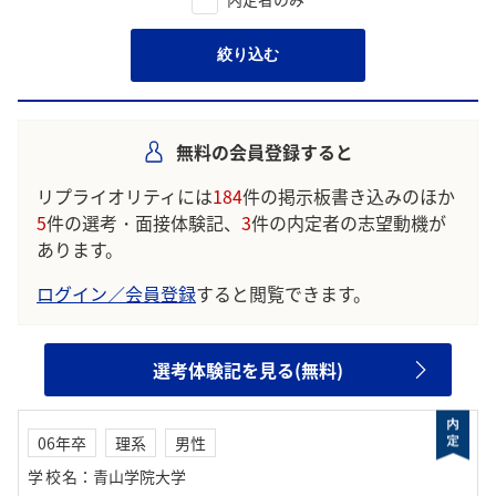
絞り込む
無料の会員登録すると
リプライオリティには
184
件の掲示板書き込みのほか
5
件の選考・面接体験記、
3
件の内定者の志望動機が
あります。
ログイン／会員登録
すると閲覧できます。
選考体験記を見る(無料)
06年卒
理系
男性
学校名
：
青山学院大学