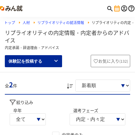
トップ
人材
リプライオリティの就活情報
リプライオリティの内定・
リプライオリティの内定情報・内定者からのアドバ
イス
内定承諾・辞退理由・アドバイス
お気に入り
(
132
)
体験記を投稿する
2
全
件
絞り込み
卒年
選考フェーズ
内定者のみ