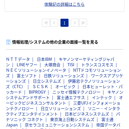
体験記の詳細はこちら
1
情報処理/システムの他の企業の面接一覧を見る
ＮＴＴデータ
日本IBM
キヤノンマーケティングジャパ
ン
LINEヤフー
大塚商会
TISI
トランスコスモス
ＮＥＣソリューションイノベータ
NTTドコモソリューション
ズ
富士ソフト
日鉄ソリューションズ
ワークスアプリケ
ーションズ
日立システムズ
伊藤忠テクノソリューション
ズ（CTC）
ＳＣＳＫ
オービック
日本ヒューレット・パ
ッカード
BIPROGY
ニッセイ情報テクノロジー
キヤノン
システムアンドサポート
富士通エフサス
インテック
オ
ービックビジネスコンサルタント
三菱UFJインフォメーショ
ンテクノロジー
日立ソリューションズ
ソニー・インタラ
クティブエンタテインメント
日本ビジネスシステムズ
パ
ナソニック コネクト
東京海上日動システムズ
富士通
Japan
京セラコミュニケーションシステム
帝国データバ