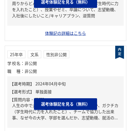
選考体験記を見る（無料）
周りからどんな人といわれる？、ガクチカ（学生時代に力
を入れたこと）、授業やゼミ、卒論について、志望動機、
入社後にしたいこと/キャリアプラン、逆質問
体験記の詳細はこちら
25年卒
文系
性別非公開
学校名
：
非公開
職種
：
非公開
【質問内容・課題】
選考体験記を見る（無料）
人生の中で大きな挫折経験。どう乗り越えたか、ガクチカ
（学生時代に力を入れたこと）、チームで協力した出来
事、なぜ今の大学、学部を選んだか、志望動機、就活の...