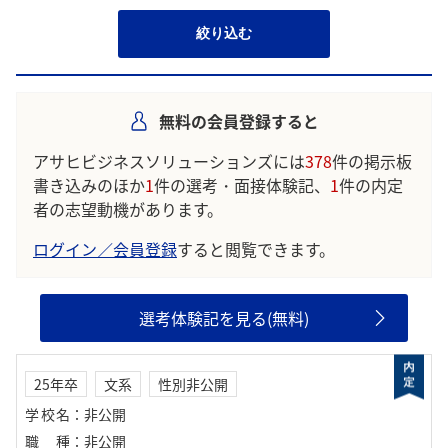
絞り込む
無料の会員登録すると
アサヒビジネスソリューションズには
378
件の掲示板
書き込みのほか
1
件の選考・面接体験記、
1
件の内定
者の志望動機があります。
ログイン／会員登録
すると閲覧できます。
選考体験記を見る(無料)
25年卒
文系
性別非公開
学校名
：
非公開
職種
：
非公開