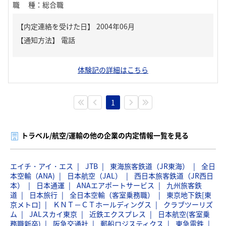
職種
：
総合職
【内定連絡を受けた日】
2004年06月
【通知方法】
電話
体験記の詳細はこちら
1
トラベル/航空/運輸の他の企業の内定情報一覧を見る
エイチ・アイ・エス
JTB
東海旅客鉄道（JR東海）
全日
本空輸（ANA)
日本航空（JAL）
西日本旅客鉄道（JR西日
本）
日本通運
ANAエアポートサービス
九州旅客鉄
道
日本旅行
全日本空輸（客室乗務職）
東京地下鉄[東
京メトロ]
ＫＮＴ－ＣＴホールディングス
クラブツーリズ
ム
JALスカイ東京
近鉄エクスプレス
日本航空(客室乗
務職新卒)
阪急交通社
郵船ロジスティクス
東急電鉄