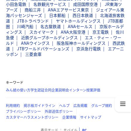
小田急電鉄
名鉄観光サービス
成田国際空港
JR東海ツ
アーズ
商船三井
ANAエアサービス東京
ジェイアール東
海パッセンジャーズ
日本郵船
西日本鉄道
北海道旅客鉄
道
JTBトラベランド
ヤマトホールディングス
JTB首都
圏
川崎汽船
名古屋鉄道
ANAセールス
京阪ホールデ
ィングス
スカイマーク
ANA大阪空港
京王電鉄
佐川
急便
近鉄グループホールディングス
エス・ティー・ワー
ルド
ANAウイングス
阪急阪神ホールディングス
西武鉄
道
JTBワールドバケーションズ
京浜急行電鉄
エアーニ
ッポン
三菱倉庫
キーワード
みん就の使い方
学生認証
合同企業説明会
インターン
授業評価
利用規約
掲示板ガイドライン
ヘルプ
広告掲載
グループ規約
プライバシーポリシー
外部送信ポリシー
カスタマーハラスメントポリシー
企業情報
サイトマップ
表示モード
モバイル
PC