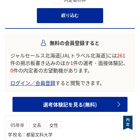
絞り込む
無料の会員登録すると
ジャルセールス北海道[JALトラベル北海道]には
261
件の掲示板書き込みのほか
1
件の選考・面接体験記、
0
件の内定者の志望動機があります。
ログイン／会員登録
すると閲覧できます。
選考体験記を見る(無料)
05年卒
文系
女性
学校名
：
都留文科大学