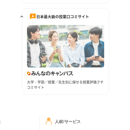
日本最大級の授業口コミサイト
大学・学部／授業／先生別に探せる授業評価クチ
コミサイト
ミ
人材/サービス