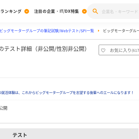
業ランキング
注目の企業・IT/DX特集
ビッグモーターグループの筆記試験/Webテスト/SPI一覧
ビッグモーターグループ
注目の企業特集
みんなのIT業界新卒就職人気企業ランキング
みんな
[27卒] 本選考体験記投稿キャンペーン
28卒 注目企業特集
27卒 注目企業特集
みんなのDX企業就職ブランド調査
職のテスト詳細（非公開/性別非公開）
お気に入り
(
61
注目のIT・DX企業特集
28卒 IT・DX企業特集
27卒 IT・DX企業特集
28卒
みんなのIT業界新卒就職人気企業ランキング
みんな
企業研究
の就活体験は、これからビッグモーターグループを志望する後輩へのエールになります！
公開
テスト