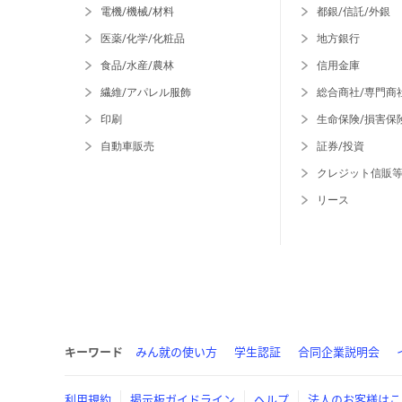
電機/機械/材料
都銀/信託/外銀
医薬/化学/化粧品
地方銀行
食品/水産/農林
信用金庫
繊維/アパレル服飾
総合商社/専門商
印刷
生命保険/損害保
自動車販売
証券/投資
クレジット信販
リース
キーワード
みん就の使い方
学生認証
合同企業説明会
利用規約
掲示板ガイドライン
ヘルプ
法人のお客様はこ