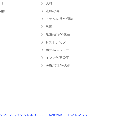
ジオ
人材
制作
流通/小売
トラベル/航空/運輸
教育
建設/住宅/不動産
レストラン/フード
ホテル/レジャー
インフラ/官公庁
医療/福祉/その他
タマーハラスメントポリシー
企業情報
サイトマップ