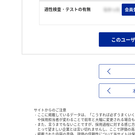
適性検査・テストの有無
なかった
会員
このユー
サイトからのご注意
ここに掲載しているデータは、「こうすれば必ずうまくいく
や採用担当者が変わることで前年と大幅に変更される場合も
また、言うまでもないことですが、採用過程に対する感じ方
とって望ましい企業とは言い切れませんし、ここで評価の高
掲載された内容の真偽、評価の信頼性について当サイトは保