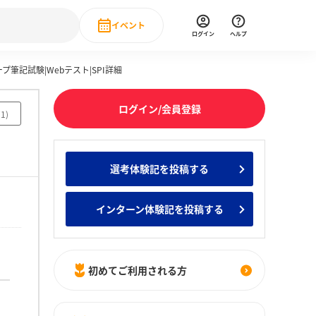
イベント
ログイン
ヘルプ
筆記試験|Webテスト|SPI詳細
Event
の新卒就職人気企業ランキング
みんなのインターン人気企業ランキン
直近のイベント一覧
ログイン/会員登録
71
)
もっと見る
 IT・DX現場社員インタビュー
選考体験記を投稿する
の新卒就職人気企業ランキング
みんなのインターン人気企業ランキン
インターン体験記を投稿する
初めてご利用される方