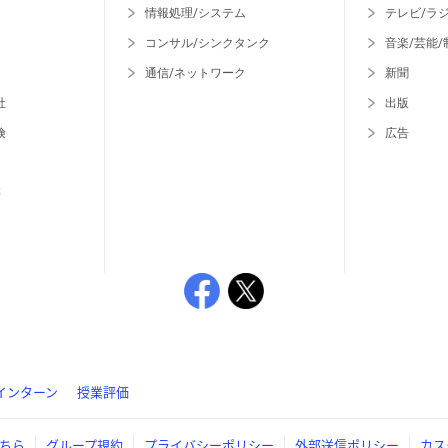
情報処理/システム
テレビ/ラ
コンサル/シンクタンク
音楽/芸能/
通信/ネットワーク
新聞
社
出版
険
広告
等
インターン
授業評価
ちら
グループ規約
プライバシーポリシー
外部送信ポリシー
カス