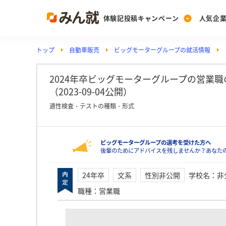
体験記投稿キャンペーン
人気企
トップ
自動車販売
ビッグモーターグループの就活情報
Post
Ranking
PickUp
投稿する
ランキングを見る
注目の企業特集
2024年卒ビッグモーターグループの営業
（2023-09-04公開）
適性検査・テストの種類・形式
Vote
投票する
ビッグモーターグループの選考を受けた方へ
動画で知ろう！業界・
後輩のためにアドバイスを残しませんか？あなた
24年卒
文系
性別非公開
学校名
：
非
職種
：
営業職