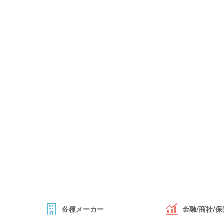
各種メーカー
金融/商社/保