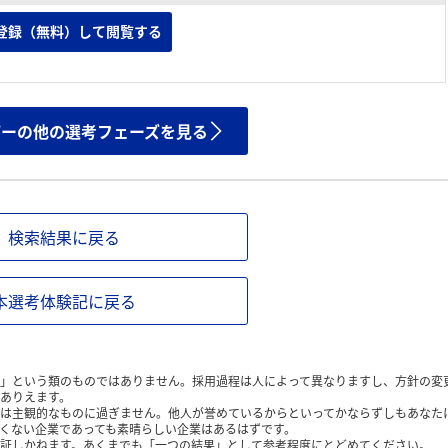
登録（無料）して閲覧する
ザーの他の選考フェーズを見る
検索結果に戻る
本選考体験記に戻る
」という類のものではありません。採用過程は人によって異なりますし、方針の変
ありえます。
は主観的なものに過ぎません。他人が誉めているからといってかならずしもあなた
くない企業であっても素晴らしい企業はあるはずです。
証しかねます。あくまでも「一つの結果」として参考程度にとどめてください。