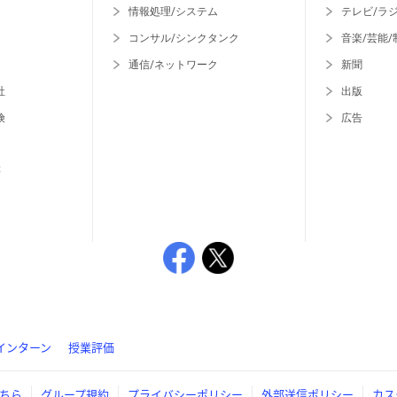
情報処理/システム
テレビ/ラ
コンサル/シンクタンク
音楽/芸能/
通信/ネットワーク
新聞
社
出版
険
広告
等
インターン
授業評価
ちら
グループ規約
プライバシーポリシー
外部送信ポリシー
カス