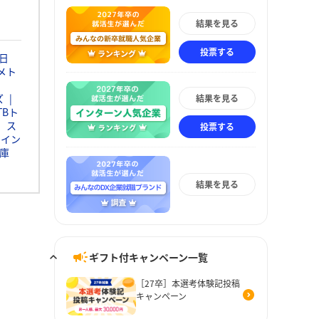
結果を見る
投票する
日
メト
ズ
結果を見る
TBト
ス
投票する
ウイン
庫
結果を見る
ギフト付キャンペーン一覧
［27卒］本選考体験記投稿
キャンペーン