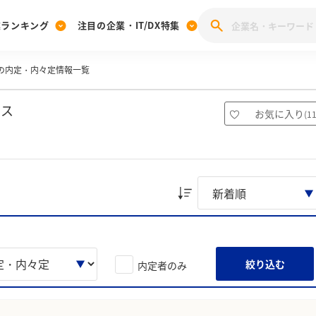
業ランキング
注目の企業・IT/DX特集
OSの内定・内々定情報一覧
注目の企業特集
みんなのIT業界新卒就職人気企業ランキング
みんな
[27卒] 本選考体験記投稿キャンペーン
28卒 注目企業特集
27卒 注目企業特集
みんなのDX企業就職ブランド調査
イス
お気に入り
(
1
注目のIT・DX企業特集
28卒 IT・DX企業特集
27卒 IT・DX企業特集
28卒
みんなのIT業界新卒就職人気企業ランキング
みんな
企業研究
絞り込む
内定者のみ