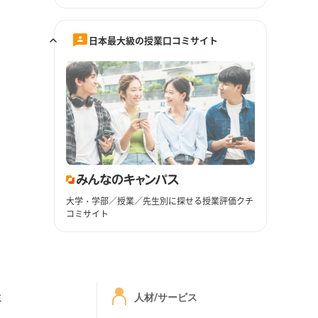
日本最大級の授業口コミサイト
大学・学部／授業／先生別に探せる授業評価クチ
コミサイト
ミ
人材/サービス