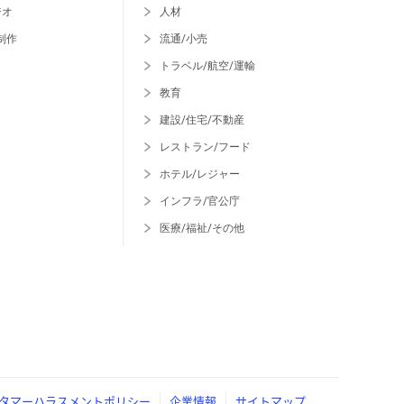
ジオ
人材
制作
流通/小売
トラベル/航空/運輸
教育
建設/住宅/不動産
レストラン/フード
ホテル/レジャー
インフラ/官公庁
医療/福祉/その他
タマーハラスメントポリシー
企業情報
サイトマップ