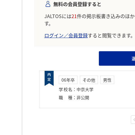
無料の会員登録すると
JALTOSには
21
件の掲示板書き込みのほか
す。
ログイン／会員登録
すると閲覧できます
06年卒
その他
男性
学校名
：
中京大学
職種
：
非公開