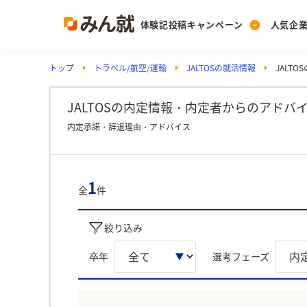
体験記投稿キャンペーン
人気企
トップ
トラベル/航空/運輸
JALTOSの就活情報
JALT
Post
Ranking
PickUp
投稿する
ランキングを見る
注目の企業特集
JALTOSの内定情報・内定者からのアドバ
内定承諾・辞退理由・アドバイス
Vote
投票する
1
全
件
動画で知ろう！業界・
絞り込み
卒年
選考フェーズ