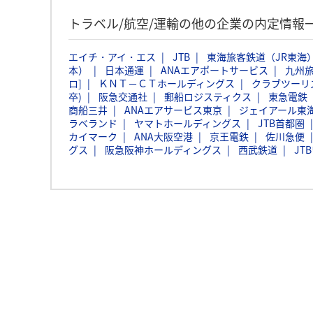
トラベル/航空/運輸の他の企業の内定情報
エイチ・アイ・エス
JTB
東海旅客鉄道（JR東海
本）
日本通運
ANAエアポートサービス
九州
ロ]
ＫＮＴ－ＣＴホールディングス
クラブツーリ
卒)
阪急交通社
郵船ロジスティクス
東急電鉄
商船三井
ANAエアサービス東京
ジェイアール東
ラベランド
ヤマトホールディングス
JTB首都圏
カイマーク
ANA大阪空港
京王電鉄
佐川急便
グス
阪急阪神ホールディングス
西武鉄道
JT