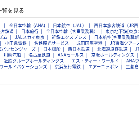
一覧を見る
）
全日本空輸（ANA)
日本航空（JAL）
西日本旅客鉄道（JR西
旅客鉄道
日本旅行
全日本空輸（客室乗務職）
東京地下鉄[東京
ズム
JALスカイ東京
近鉄エクスプレス
日本航空(客室乗務職新
小田急電鉄
名鉄観光サービス
成田国際空港
JR東海ツアー
海パッセンジャーズ
日本郵船
西日本鉄道
北海道旅客鉄道
J
川崎汽船
名古屋鉄道
ANAセールス
京阪ホールディングス
近鉄グループホールディングス
エス・ティー・ワールド
ANA
Bワールドバケーションズ
京浜急行電鉄
エアーニッポン
三菱倉