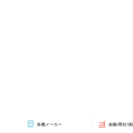
各種メーカー
金融/商社/保