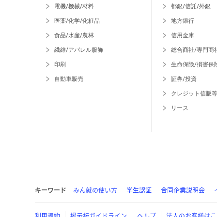
電機/機械/材料
都銀/信託/外銀
医薬/化学/化粧品
地方銀行
食品/水産/農林
信用金庫
繊維/アパレル服飾
総合商社/専門商
印刷
生命保険/損害保
自動車販売
証券/投資
クレジット信販
リース
キーワード
みん就の使い方
学生認証
合同企業説明会
利用規約
掲示板ガイドライン
ヘルプ
法人のお客様はこ