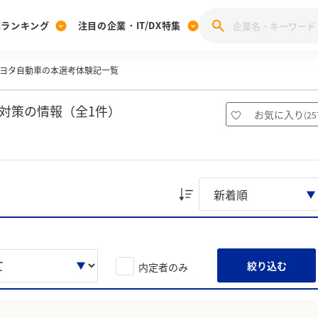
業ランキング
注目の企業・IT/DX特集
ヨタ自動車の本選考体験記一覧
注目の企業特集
みんなのIT業界新卒就職人気企業ランキング
みんな
[27卒] 本選考体験記投稿キャンペーン
28卒 注目企業特集
27卒 注目企業特集
みんなのDX企業就職ブランド調査
対策の情報（全1件）
お気に入り
(
25
注目のIT・DX企業特集
28卒 IT・DX企業特集
27卒 IT・DX企業特集
28卒
みんなのIT業界新卒就職人気企業ランキング
みんな
企業研究
絞り込む
内定者のみ