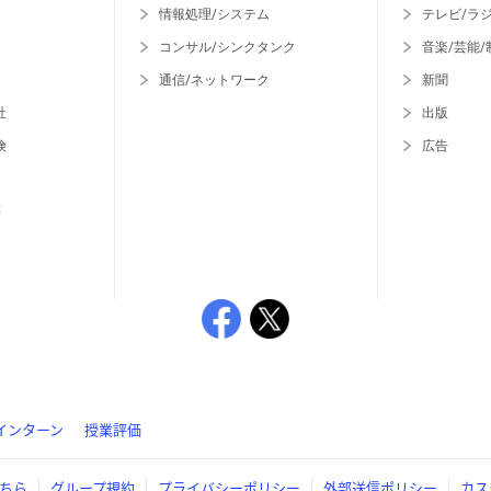
情報処理/システム
テレビ/ラ
コンサル/シンクタンク
音楽/芸能/
通信/ネットワーク
新聞
社
出版
険
広告
等
インターン
授業評価
ちら
グループ規約
プライバシーポリシー
外部送信ポリシー
カス