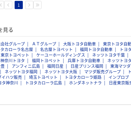
1
を見る
売会社グループ
ＡＴグループ
大阪トヨタ自動車
東京トヨタ自
ヨタカローラ名古屋
名古屋トヨペット
福岡トヨタ自動車
トヨ
東京トヨペット
ケーユーホールディングス
ネッツトヨタ千葉
神奈川トヨタ
福岡トヨペット
兵庫トヨタ自動車
ネッツトヨ
愛豊
アンフィニ広島
福岡日産
日産プリンス福岡
東海マツダ
ネッツトヨタ福岡
ネッツトヨタ大阪
マツダ販売グループ
ダイハツ販売
埼玉トヨペット
トヨタカローラ姫路
インプロブ
ヨタ神奈川
トヨタカローラ広島
ホンダネットナラ
日産東京販