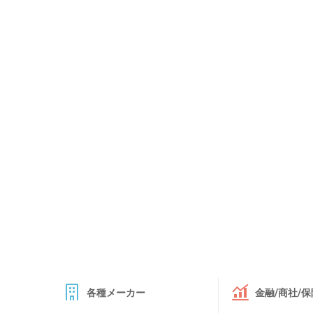
各種メーカー
金融/商社/保