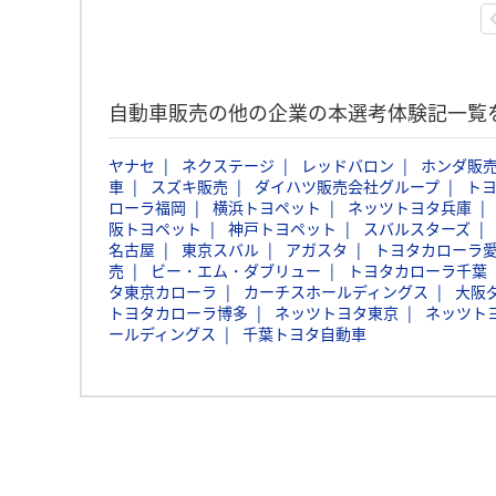
自動車販売の他の企業の本選考体験記一覧
ヤナセ
ネクステージ
レッドバロン
ホンダ販
車
スズキ販売
ダイハツ販売会社グループ
ト
ローラ福岡
横浜トヨペット
ネッツトヨタ兵庫
阪トヨペット
神戸トヨペット
スバルスターズ
名古屋
東京スバル
アガスタ
トヨタカローラ
売
ビー・エム・ダブリュー
トヨタカローラ千葉
タ東京カローラ
カーチスホールディングス
大阪
トヨタカローラ博多
ネッツトヨタ東京
ネッツト
ールディングス
千葉トヨタ自動車