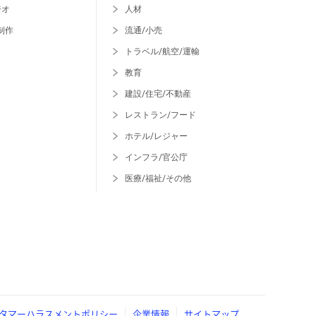
ジオ
人材
制作
流通/小売
トラベル/航空/運輸
教育
建設/住宅/不動産
レストラン/フード
ホテル/レジャー
インフラ/官公庁
医療/福祉/その他
タマーハラスメントポリシー
企業情報
サイトマップ