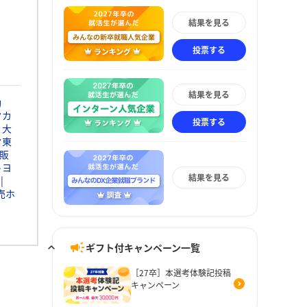
結果を見る
投票する
結果を見る
動
タカ
投票する
大
タ東
販
トヨ
結果を見る
売ホ
ギフト付キャンペーン一覧
［27卒］本選考体験記投稿
キャンペーン