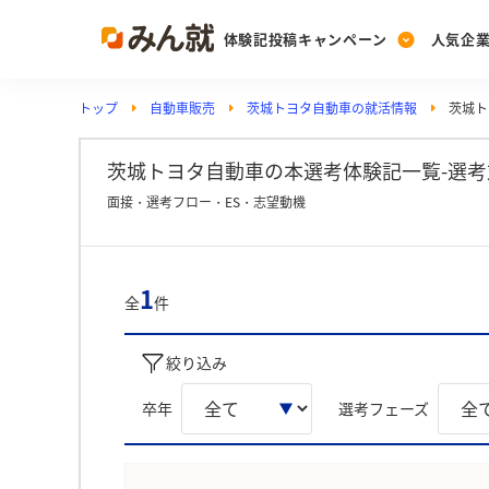
体験記投稿キャンペーン
人気企
トップ
自動車販売
茨城トヨタ自動車の就活情報
茨城ト
Post
Ranking
PickUp
投稿する
ランキングを見る
注目の企業特集
茨城トヨタ自動車の本選考体験記一覧-選考
面接・選考フロー・ES・志望動機
Vote
投票する
1
全
件
動画で知ろう！業界・
絞り込み
卒年
選考フェーズ