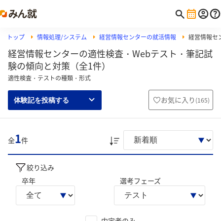
トップ
情報処理/システム
経営情報センターの就活情報
経営情報セン
経営情報センターの適性検査・Webテスト・筆記試
験の傾向と対策（全1件）
適性検査・テストの種類・形式
お気に入り
(
165
)
体験記を投稿する
1
全
件
絞り込み
卒年
選考フェーズ
内定者のみ