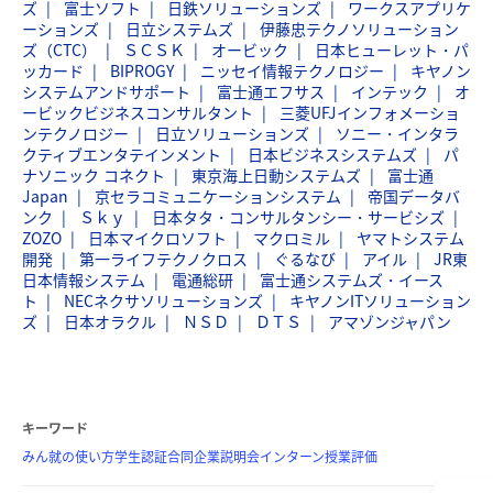
ズ
富士ソフト
日鉄ソリューションズ
ワークスアプリケ
ーションズ
日立システムズ
伊藤忠テクノソリューション
ズ（CTC）
ＳＣＳＫ
オービック
日本ヒューレット・パ
ッカード
BIPROGY
ニッセイ情報テクノロジー
キヤノン
システムアンドサポート
富士通エフサス
インテック
オ
ービックビジネスコンサルタント
三菱UFJインフォメーショ
ンテクノロジー
日立ソリューションズ
ソニー・インタラ
クティブエンタテインメント
日本ビジネスシステムズ
パ
ナソニック コネクト
東京海上日動システムズ
富士通
Japan
京セラコミュニケーションシステム
帝国データバ
ンク
Ｓｋｙ
日本タタ・コンサルタンシー・サービシズ
ZOZO
日本マイクロソフト
マクロミル
ヤマトシステム
開発
第一ライフテクノクロス
ぐるなび
アイル
JR東
日本情報システム
電通総研
富士通システムズ・イース
ト
NECネクサソリューションズ
キヤノンITソリューション
ズ
日本オラクル
ＮＳＤ
ＤＴＳ
アマゾンジャパン
キーワード
みん就の使い方
学生認証
合同企業説明会
インターン
授業評価