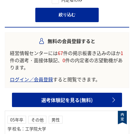
絞り込む
無料の会員登録すると
経営情報センターには
67
件の掲示板書き込みのほか
1
件の選考・面接体験記、
0
件の内定者の志望動機があ
ります。
ログイン／会員登録
すると閲覧できます。
選考体験記を見る(無料)
05年卒
その他
男性
学校名
：
工学院大学