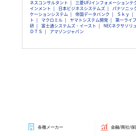
ネスコンサルタント
三菱UFJインフォメーションテ
インメント
日本ビジネスシステムズ
パナソニッ
ケーションシステム
帝国データバンク
Ｓｋｙ
ト
マクロミル
ヤマトシステム開発
第一ライ
研
富士通システムズ・イースト
NECネクサソリ
ＤＴＳ
アマゾンジャパン
各種メーカー
金融/商社/保