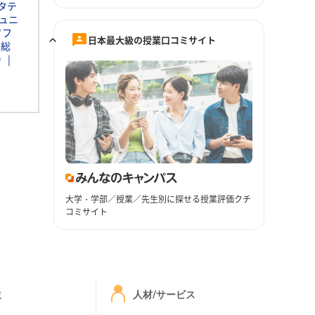
タテ
ュニ
ソフ
日本最大級の授業口コミサイト
通総
Ｄ
大学・学部／授業／先生別に探せる授業評価クチ
コミサイト
ミ
人材/サービス