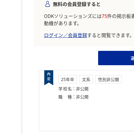
無料の会員登録すると
ODKソリューションズには
75
件の掲示板
動機があります。
ログイン／会員登録
すると閲覧できます
25年卒
文系
性別非公開
学校名
：
非公開
職種
：
非公開