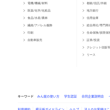
電機/機械/材料
都銀/信託/外銀
医薬/化学/化粧品
地方銀行
食品/水産/農林
信用金庫
繊維/アパレル服飾
総合商社/専門商
印刷
生命保険/損害保
自動車販売
証券/投資
クレジット信販
リース
キーワード
みん就の使い方
学生認証
合同企業説明会
利用規約
掲示板ガイドライン
ヘルプ
法人のお客様はこ