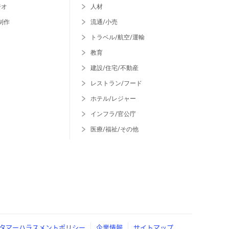
ジオ
人材
制作
流通/小売
トラベル/航空/運輸
教育
建設/住宅/不動産
レストラン/フード
ホテル/レジャー
インフラ/官公庁
医療/福祉/その他
タマーハラスメントポリシー
企業情報
サイトマップ