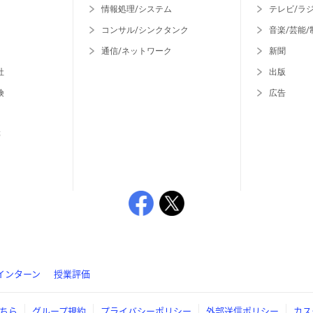
情報処理/システム
テレビ/ラ
コンサル/シンクタンク
音楽/芸能/
通信/ネットワーク
新聞
社
出版
険
広告
等
インターン
授業評価
ちら
グループ規約
プライバシーポリシー
外部送信ポリシー
カス