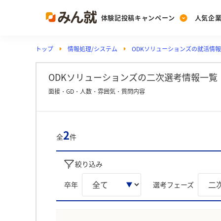
体験記投稿キャンペーン
人気企
トップ
情報処理/システム
ODKソリューションズの就活情報
Post
Ranking
PickUp
投稿する
ランキングを見る
注目の企業特集
ODKソリューションズの二次選考情報一覧
面接・GD・人数・雰囲気・質問内容
Vote
投票する
2
全
件
動画で知ろう！業界・
絞り込み
卒年
選考フェーズ