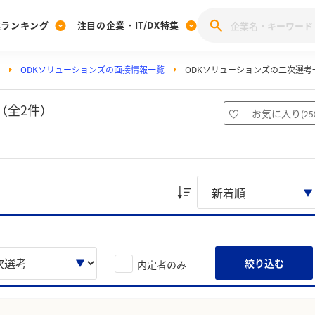
業ランキング
注目の企業・IT/DX特集
ODKソリューションズの面接情報一覧
ODKソリューションズの二次選考
注目の企業特集
みんなのIT業界新卒就職人気企業ランキング
みんな
[27卒] 本選考体験記投稿キャンペーン
28卒 注目企業特集
27卒 注目企業特集
みんなのDX企業就職ブランド調査
（全2件）
お気に入り
(
25
注目のIT・DX企業特集
28卒 IT・DX企業特集
27卒 IT・DX企業特集
28卒
みんなのIT業界新卒就職人気企業ランキング
みんな
企業研究
絞り込む
内定者のみ