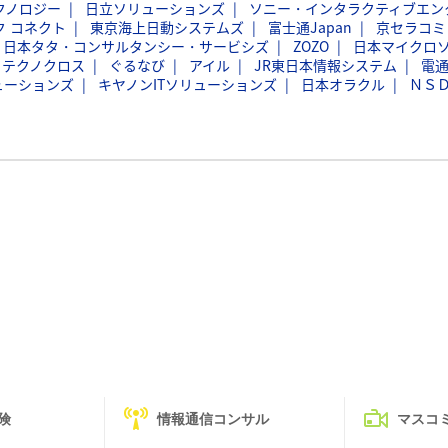
クノロジー
日立ソリューションズ
ソニー・インタラクティブエン
ク コネクト
東京海上日動システムズ
富士通Japan
京セラコミ
日本タタ・コンサルタンシー・サービシズ
ZOZO
日本マイクロ
フテクノクロス
ぐるなび
アイル
JR東日本情報システム
電
ューションズ
キヤノンITソリューションズ
日本オラクル
ＮＳ
険
情報通信コンサル
マスコ