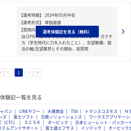
【質問内容・課題】
選考体験記を見る（無料）
自己PR、周りからどんな人といわれる？、ガクチ
カ（学生時代に力を入れたこと）、志望動機、就
活の軸/志望業界とその理由、逆質問
1
選考体験記一覧を見る
ジャパン
LINEヤフー
大塚商会
TISI
トランスコスモス
Ｎ
ンズ
富士ソフト
日鉄ソリューションズ
ワークスアプリケーシ
（CTC）
ＳＣＳＫ
オービック
日本ヒューレット・パッカー
ステムアンドサポート
富士通エフサス
インテック
オービック