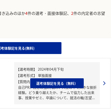
書き込みのほか
4
件の選考・面接体験記、
2
件の内定者の志望
。
選考体験記を見る(無料)
【質問内容・課題】
選考体験記を見る（無料）
自己PR、自分の強み/弱み、人生の中で大きな挫折
経験。どう乗り越えたか、チームで協力した出来
事、授業やゼミ、卒論について、就活の軸/志望...