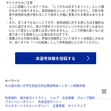
サイトからのご注意
ここに掲載しているデータは、「こうすれば必ずうまくいく」という類
のものではありません。採用過程は人によって異なりますし、方針の変
更や採用担当者が変わることで前年と大幅に変更される場合もありえま
す。
また、言うまでもないことですが、採用過程に対する感じ方は主観的な
ものに過ぎません。他人が誉めているからといってかならずしもあなた
にとって望ましい企業とは言い切れませんし、ここで評価の高くない企
業であっても素晴らしい企業はあるはずです。
掲載された内容の真偽、評価の信頼性について当サイトは保証しかねま
す。あくまでも「一つの結果」として参考程度にとどめてください。
本選考体験を投稿する
キーワード
みん就の使い方
学生認証
合同企業説明会
インターン
授業評価
利用規約
掲示板ガイドライン
ヘルプ
広告掲載
グループ規約
プライバシーポリシー
外部送信ポリシー
カスタマーハラスメントポリシー
企業情報
サイトマップ