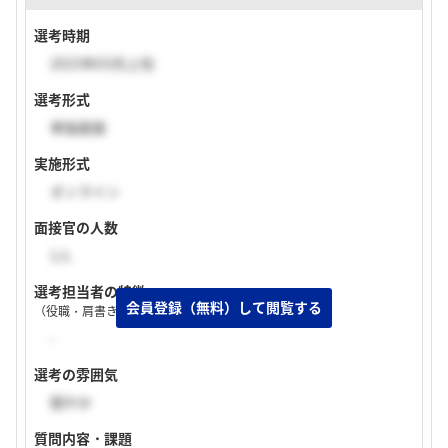
選考時期
2023年03月上旬
選考形式
単独面接
実施形式
オンライン
面接官の人数
1人
選考担当者の特徴
（役職・肩書き・入社年次など）
-
選考の雰囲気
穏やか
質問内容・課題