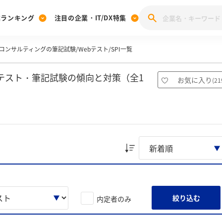
業ランキング
注目の企業・IT/DX特集
コンサルティングの筆記試験/Webテスト/SPI一覧
注目の企業特集
みんなのIT業界新卒就職人気企業ランキング
みんな
[27卒] 本選考体験記投稿キャンペーン
28卒 注目企業特集
27卒 注目企業特集
みんなのDX企業就職ブランド調査
テスト・筆記試験の傾向と対策（全1
お気に入り
(
21
注目のIT・DX企業特集
28卒 IT・DX企業特集
27卒 IT・DX企業特集
28卒
みんなのIT業界新卒就職人気企業ランキング
みんな
企業研究
絞り込む
内定者のみ