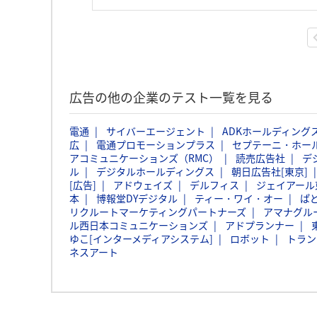
広告の他の企業のテスト一覧を見る
電通
サイバーエージェント
ADKホールディング
広
電通プロモーションプラス
セプテーニ・ホー
アコミュニケーションズ（RMC）
読売広告社
デ
ル
デジタルホールディングス
朝日広告社[東京]
[広告]
アドウェイズ
デルフィス
ジェイアール
本
博報堂DYデジタル
ティー・ワイ・オー
ぱ
リクルートマーケティングパートナーズ
アマナグル
ル西日本コミュニケーションズ
アドプランナー
ゆこ[インターメディアシステム]
ロボット
トラン
ネスアート