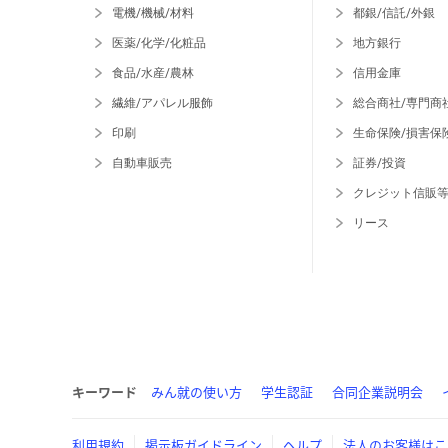
電機/機械/材料
都銀/信託/外銀
医薬/化学/化粧品
地方銀行
食品/水産/農林
信用金庫
繊維/アパレル服飾
総合商社/専門商
印刷
生命保険/損害保
自動車販売
証券/投資
クレジット信販
リース
キーワード
みん就の使い方
学生認証
合同企業説明会
利用規約
掲示板ガイドライン
ヘルプ
法人のお客様はこ