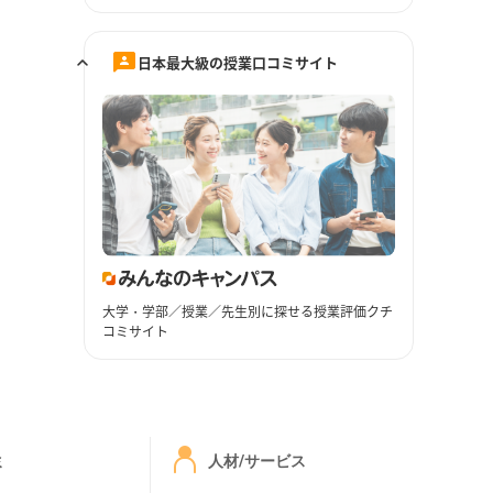
日本最大級の授業口コミサイト
大学・学部／授業／先生別に探せる授業評価クチ
コミサイト
ミ
人材/サービス