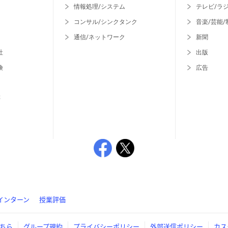
情報処理/システム
テレビ/ラ
コンサル/シンクタンク
音楽/芸能/
通信/ネットワーク
新聞
社
出版
険
広告
等
インターン
授業評価
ちら
グループ規約
プライバシーポリシー
外部送信ポリシー
カス