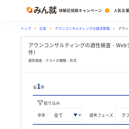
体験記投稿キャンペーン
人気企
トップ
広告
アウンコンサルティングの就活情報
アウン
Post
Ranking
PickUp
投稿する
ランキングを見る
注目の企業特集
アウンコンサルティングの適性検査・Web
件）
適性検査・テストの種類・形式
Vote
投票する
動画で知ろう！業界・
1
全
件
絞り込み
卒年
選考フェーズ