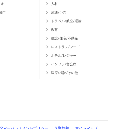
ジオ
人材
制作
流通/小売
トラベル/航空/運輸
教育
建設/住宅/不動産
レストラン/フード
ホテル/レジャー
インフラ/官公庁
医療/福祉/その他
タマーハラスメントポリシー
企業情報
サイトマップ