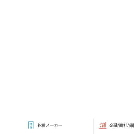
各種メーカー
金融/商社/保