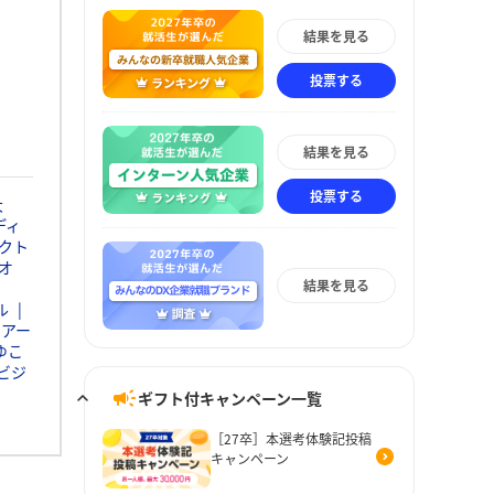
結果を見る
投票する
結果を見る
投票する
大
ディ
クト
オ
結果を見る
ル
イアー
ゆこ
ビジ
ギフト付キャンペーン一覧
［27卒］本選考体験記投稿
キャンペーン