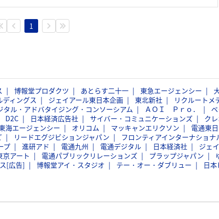
1
ス
博報堂プロダクツ
あとらす二十一
東急エージェンシー
ルディングス
ジェイアール東日本企画
東北新社
リクルートメ
ジタル・アドバタイジング・コンソーシアム
ＡＯＩ Ｐｒｏ．
ベ
D2C
日本経済広告社
サイバー・コミュニケーションズ
クレ
東海エージェンシー
オリコム
マッキャンエリクソン
電通東日
ど
リードエグジビションジャパン
フロンティアインターナショナ
ープ
進研アド
電通九州
電通デジタル
日本経済社
ジェ
東京アート
電通パブリックリレーションズ
プラップジャパン
ス[広告]
博報堂アイ・スタジオ
テー・オー・ダブリュー
日本