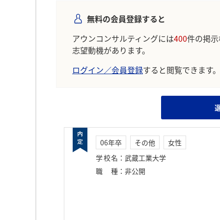
無料の会員登録すると
アウンコンサルティングには
400
件の掲示
志望動機があります。
ログイン／会員登録
すると閲覧できます
06年卒
その他
女性
学校名
：
武蔵工業大学
職種
：
非公開