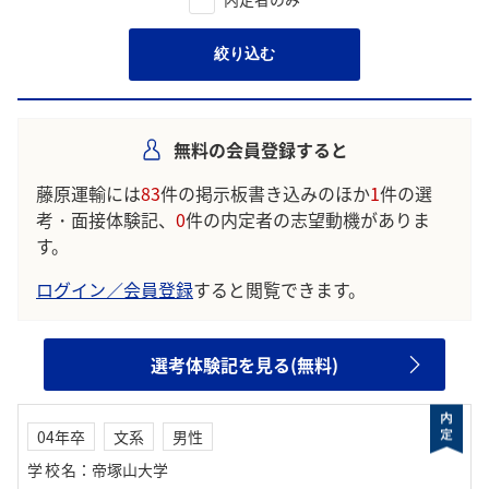
絞り込む
無料の会員登録すると
藤原運輸には
83
件の掲示板書き込みのほか
1
件の選
考・面接体験記、
0
件の内定者の志望動機がありま
す。
ログイン／会員登録
すると閲覧できます。
選考体験記を見る(無料)
04年卒
文系
男性
学校名
：
帝塚山大学