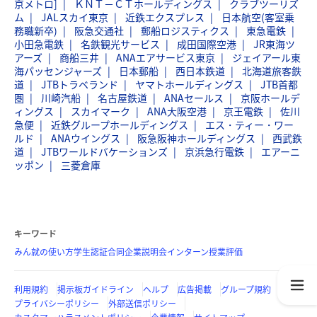
京メトロ]
ＫＮＴ－ＣＴホールディングス
クラブツーリズ
ム
JALスカイ東京
近鉄エクスプレス
日本航空(客室乗
務職新卒)
阪急交通社
郵船ロジスティクス
東急電鉄
小田急電鉄
名鉄観光サービス
成田国際空港
JR東海ツ
アーズ
商船三井
ANAエアサービス東京
ジェイアール東
海パッセンジャーズ
日本郵船
西日本鉄道
北海道旅客鉄
道
JTBトラベランド
ヤマトホールディングス
JTB首都
圏
川崎汽船
名古屋鉄道
ANAセールス
京阪ホールデ
ィングス
スカイマーク
ANA大阪空港
京王電鉄
佐川
急便
近鉄グループホールディングス
エス・ティー・ワー
ルド
ANAウイングス
阪急阪神ホールディングス
西武鉄
道
JTBワールドバケーションズ
京浜急行電鉄
エアーニ
ッポン
三菱倉庫
キーワード
みん就の使い方
学生認証
合同企業説明会
インターン
授業評価
利用規約
掲示板ガイドライン
ヘルプ
広告掲載
グループ規約
プライバシーポリシー
外部送信ポリシー