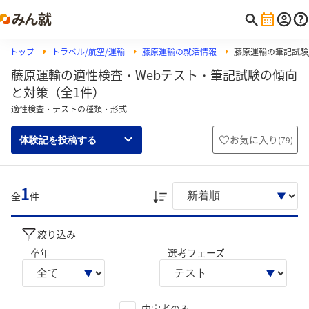
トップ
トラベル/航空/運輸
藤原運輸の就活情報
藤原運輸の筆記試験/
藤原運輸の適性検査・Webテスト・筆記試験の傾向
と対策（全1件）
適性検査・テストの種類・形式
お気に入り
(
79
)
体験記を投稿する
1
全
件
絞り込み
卒年
選考フェーズ
内定者のみ