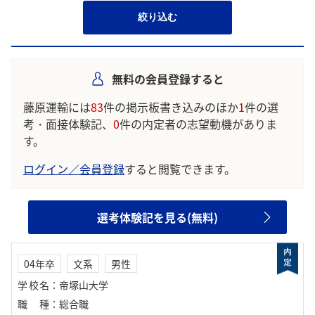
絞り込む
無料の会員登録すると
藤原運輸には
83
件の掲示板書き込みのほか
1
件の選
考・面接体験記、
0
件の内定者の志望動機がありま
す。
ログイン／会員登録
すると閲覧できます。
選考体験記を見る(無料)
04年卒
文系
男性
学校名
：
帝塚山大学
職種
：
総合職