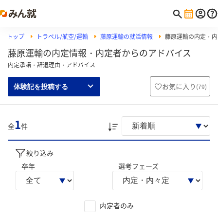
トップ
トラベル/航空/運輸
藤原運輸の就活情報
藤原運輸の内定・内
藤原運輸の内定情報・内定者からのアドバイス
内定承諾・辞退理由・アドバイス
お気に入り
(
79
)
体験記を投稿する
1
全
件
絞り込み
卒年
選考フェーズ
内定者のみ