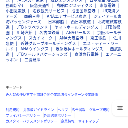
務職新卒)
阪急交通社
郵船ロジスティクス
東急電鉄
小田急電鉄
名鉄観光サービス
成田国際空港
JR東海ツ
アーズ
商船三井
ANAエアサービス東京
ジェイアール東
海パッセンジャーズ
日本郵船
西日本鉄道
北海道旅客鉄
道
JTBトラベランド
ヤマトホールディングス
JTB首都
圏
川崎汽船
名古屋鉄道
ANAセールス
京阪ホールデ
ィングス
スカイマーク
ANA大阪空港
京王電鉄
佐川
急便
近鉄グループホールディングス
エス・ティー・ワー
ルド
ANAウイングス
阪急阪神ホールディングス
西武鉄
道
JTBワールドバケーションズ
京浜急行電鉄
エアーニ
ッポン
三菱倉庫
キーワード
みん就の使い方
学生認証
合同企業説明会
インターン
授業評価
利用規約
掲示板ガイドライン
ヘルプ
広告掲載
グループ規約
プライバシーポリシー
外部送信ポリシー
カスタマーハラスメントポリシー
企業情報
サイトマップ