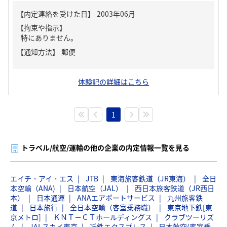
【内定連絡を受けた日】
2003年06月
【拘束や指示】
特にありません。
【通知方法】
郵便
体験記の詳細はこちら
1
トラベル/航空/運輸の他の企業の内定情報一覧を見る
エイチ・アイ・エス
JTB
東海旅客鉄道（JR東海）
全日
本空輸（ANA)
日本航空（JAL）
西日本旅客鉄道（JR西日
本）
日本通運
ANAエアポートサービス
九州旅客鉄
道
日本旅行
全日本空輸（客室乗務職）
東京地下鉄[東
京メトロ]
ＫＮＴ－ＣＴホールディングス
クラブツーリズ
ム
JALスカイ東京
近鉄エクスプレス
日本航空(客室乗