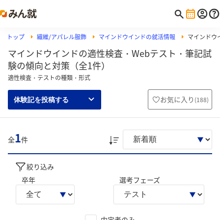
トップ
繊維/アパレル服飾
マインドウインドの就活情報
マインドウイ
マインドウインドの適性検査・Webテスト・筆記試
験の傾向と対策（全1件）
適性検査・テストの種類・形式
お気に入り
(
188
)
体験記を投稿する
1
全
件
絞り込み
卒年
選考フェーズ
内定者のみ