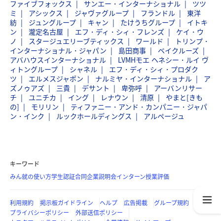
ファイブフォックス
サンエー・インターナショナル
ツツ
ミ
アシックス
ジャヴァグループ
フランドル
東洋
紡
ジュングループ
キャン
たけうちグループ
イトキ
ン
瀧定名古屋
エフ・ディ・シィ・フレンズ
ケイ・ウ
ノ
スタージュエリーブティックス
ワールド
トリンプ・
インターナショナル・ジャパン
島田商事
ベイクルーズ
アバハウスインターナショナル
LVMHモエ ヘネシー・ルイ ヴ
ィトングループ
シャネル
エフ・ディ・シィ・プロダク
ツ
エルメスジャポン
ナルミヤ・インターナショナル
ア
ズノゥアズ
三貴
デサント
卑弥呼
アーバンリサー
チ
ユニチカ
イング
レナウン
清原
やまと[きも
の]
モリリン
ティファニー・アンド・カンパニー・ジャパ
ン・インク
ルックホールディングス
アルページュ
キーワード
みん就の使い方
学生認証
合同企業説明会
インターン
授業評価
利用規約
掲示板ガイドライン
ヘルプ
広告掲載
グループ規約
プライバシーポリシー
外部送信ポリシー