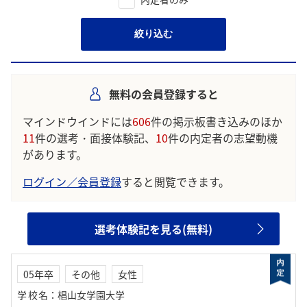
絞り込む
無料の会員登録すると
マインドウインドには
606
件の掲示板書き込みのほか
11
件の選考・面接体験記、
10
件の内定者の志望動機
があります。
ログイン／会員登録
すると閲覧できます。
選考体験記を見る(無料)
05年卒
その他
女性
学校名
：
椙山女学園大学