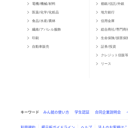
電機/機械/材料
都銀/信託/外銀
医薬/化学/化粧品
地方銀行
食品/水産/農林
信用金庫
繊維/アパレル服飾
総合商社/専門商
印刷
生命保険/損害保
自動車販売
証券/投資
クレジット信販
リース
キーワード
みん就の使い方
学生認証
合同企業説明会
利用規約
掲示板ガイドライン
ヘルプ
法人のお客様はこ