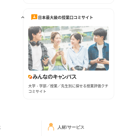
日本最大級の授業口コミサイト
大学・学部／授業／先生別に探せる授業評価クチ
コミサイト
ミ
人材/サービス