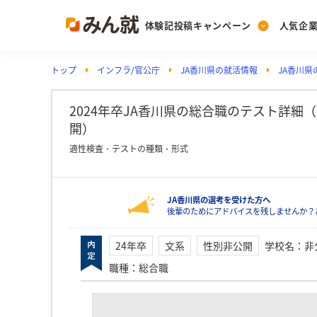
体験記投稿キャンペーン
人気企
トップ
インフラ/官公庁
JA香川県の就活情報
JA香川県
Post
Ranking
PickUp
投稿する
ランキングを見る
注目の企業特集
2024年卒JA香川県の総合職のテスト詳細（非
開）
適性検査・テストの種類・形式
Vote
投票する
JA香川県の選考を受けた方へ
動画で知ろう！業界・
後輩のためにアドバイスを残しませんか？
24年卒
文系
性別非公開
学校名
：
非
職種
：
総合職