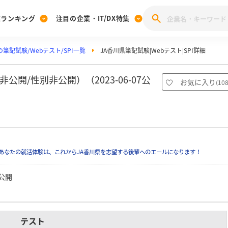
業ランキング
注目の企業・IT/DX特集
の筆記試験/Webテスト/SPI一覧
JA香川県筆記試験|Webテスト|SPI詳細
注目の企業特集
みんなのIT業界新卒就職人気企業ランキング
みんな
[27卒] 本選考体験記投稿キャンペーン
28卒 注目企業特集
27卒 注目企業特集
みんなのDX企業就職ブランド調査
公開/性別非公開）（2023-06-07公
お気に入り
(
10
注目のIT・DX企業特集
28卒 IT・DX企業特集
27卒 IT・DX企業特集
28卒
みんなのIT業界新卒就職人気企業ランキング
みんな
企業研究
あなたの就活体験は、これからJA香川県を志望する後輩へのエールになります！
公開
テスト