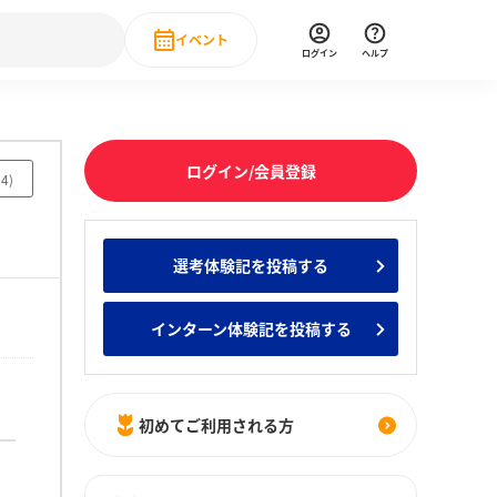
イベント
ログイン
ヘルプ
Event
の新卒就職人気企業ランキング
みんなのインターン人気企業ランキン
直近のイベント一覧
ログイン/会員登録
84
)
もっと見る
 IT・DX現場社員インタビュー
選考体験記を投稿する
の新卒就職人気企業ランキング
みんなのインターン人気企業ランキン
インターン体験記を投稿する
初めてご利用される方