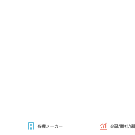
各種メーカー
金融/商社/保