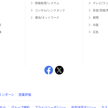
情報処理/システム
テレビ/ラ
コンサル/シンクタンク
音楽/芸能/
通信/ネットワーク
新聞
社
出版
険
広告
等
インターン
授業評価
ちら
グループ規約
プライバシーポリシー
外部送信ポリシー
カス