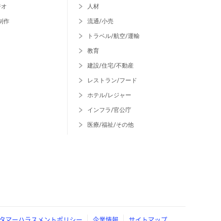
ジオ
人材
制作
流通/小売
トラベル/航空/運輸
教育
建設/住宅/不動産
レストラン/フード
ホテル/レジャー
インフラ/官公庁
医療/福祉/その他
タマーハラスメントポリシー
企業情報
サイトマップ