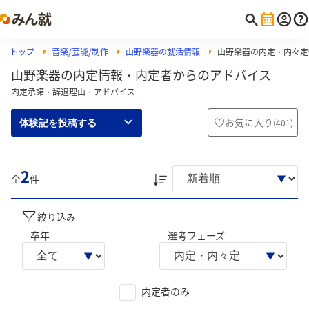
トップ
音楽/芸能/制作
山野楽器の就活情報
山野楽器の内定・内々定
山野楽器の内定情報・内定者からのアドバイス
内定承諾・辞退理由・アドバイス
お気に入り
(
401
)
体験記を投稿する
2
全
件
絞り込み
卒年
選考フェーズ
内定者のみ