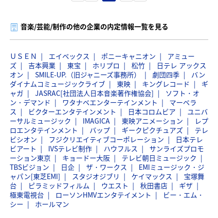
音楽/芸能/制作の他の企業の内定情報一覧を見る
ＵＳＥＮ
エイベックス
ポニーキャニオン
アミュー
ズ
吉本興業
東宝
ホリプロ
松竹
日テレ アックス
オン
SMILE-UP.（旧ジャニーズ事務所）
劇団四季
バン
ダイナムコミュージックライブ
東映
キングレコード
ギ
ャガ
JASRAC[社団法人日本音楽著作権協会]
ソフト・オ
ン・デマンド
ワタナベエンターテインメント
マーベラ
ス
ビクターエンタテインメント
日本コロムビア
ユニバ
ーサルミュージック
IMAGICA
東映アニメーション
レプ
ロエンタテインメント
バップ
ギークピクチュアズ
テレ
ビシオン
フジクリエイティブコーポレーション
日本テレ
ビアート
IVSテレビ制作
ハウフルス
サンライズプロモ
ーション東京
キョードー大阪
テレビ朝日ミュージック
TBSビジョン
日企
ザ・ワークス
EMIミュージック・ジ
ャパン[東芝EMI]
スタジオジブリ
ケイマックス
宝塚舞
台
ピラミッドフィルム
ウエスト
秋田書店
ギザ
極東電視台
ローソンHMVエンタテイメント
ビー・エム・
シー
ホールマン