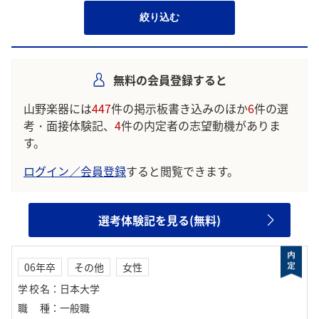
絞り込む
無料の会員登録すると
山野楽器には
447
件の掲示板書き込みのほか
6
件の選
考・面接体験記、
4
件の内定者の志望動機がありま
す。
ログイン／会員登録
すると閲覧できます。
選考体験記を見る(無料)
06年卒
その他
女性
学校名
：
日本大学
職種
：
一般職