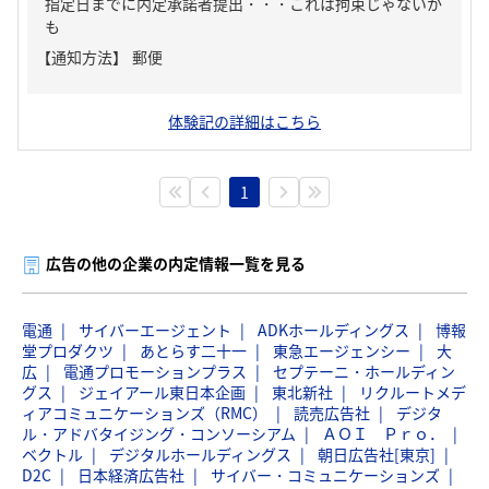
指定日までに内定承諾者提出・・・これは拘束じゃないか
も
【通知方法】
郵便
体験記の詳細はこちら
1
広告の他の企業の内定情報一覧を見る
電通
サイバーエージェント
ADKホールディングス
博報
堂プロダクツ
あとらす二十一
東急エージェンシー
大
広
電通プロモーションプラス
セプテーニ・ホールディン
グス
ジェイアール東日本企画
東北新社
リクルートメデ
ィアコミュニケーションズ（RMC）
読売広告社
デジタ
ル・アドバタイジング・コンソーシアム
ＡＯＩ Ｐｒｏ．
ベクトル
デジタルホールディングス
朝日広告社[東京]
D2C
日本経済広告社
サイバー・コミュニケーションズ