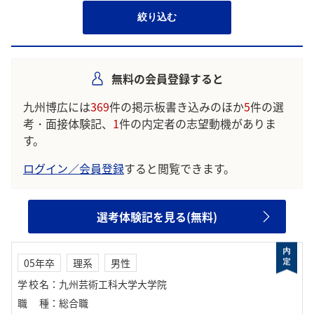
絞り込む
無料の会員登録すると
九州博広には
369
件の掲示板書き込みのほか
5
件の選
考・面接体験記、
1
件の内定者の志望動機がありま
す。
ログイン／会員登録
すると閲覧できます。
選考体験記を見る(無料)
05年卒
理系
男性
学校名
：
九州芸術工科大学大学院
職種
：
総合職