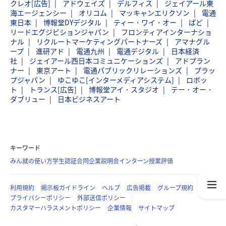
クレオ[広告]
アドウェイズ
デルフィス
ジェイアール東
海エージェンシー
オリコム
マッキャンエリクソン
電通
東日本
博報堂DYデジタル
ティー・ワイ・オー
ぱど
リードエグジビションジャパン
フロンティアインターナショ
ナル
リクルートマーケティングパートナーズ
アマナグル
ープ
進研アド
電通九州
電通デジタル
日本経済
社
ジェイアール西日本コミュニケーションズ
アドプラン
ナー
東京アート
電通パブリックリレーションズ
プラッ
プジャパン
ゆこゆこ[インターメディアシステム]
ロボッ
ト
トランス[広告]
博報堂アイ・スタジオ
テー・オー・
ダブリュー
日本ビジネスアート
キーワード
みん就の使い方
学生認証
合同企業説明会
インターン
授業評価
利用規約
掲示板ガイドライン
ヘルプ
広告掲載
グループ規約
プライバシーポリシー
外部送信ポリシー
カスタマーハラスメントポリシー
企業情報
サイトマップ