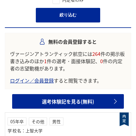
絞り込む
無料の会員登録すると
ヴァージンアトランティック航空には
264
件の掲示板
書き込みのほか
1
件の選考・面接体験記、
0
件の内定
者の志望動機があります。
ログイン／会員登録
すると閲覧できます。
選考体験記を見る(無料)
05年卒
その他
男性
学校名
：
上智大学