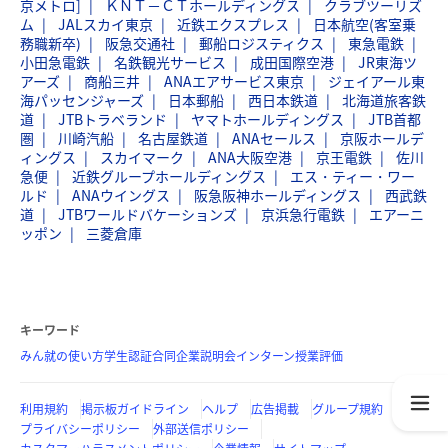
京メトロ]
ＫＮＴ－ＣＴホールディングス
クラブツーリズ
ム
JALスカイ東京
近鉄エクスプレス
日本航空(客室乗
務職新卒)
阪急交通社
郵船ロジスティクス
東急電鉄
小田急電鉄
名鉄観光サービス
成田国際空港
JR東海ツ
アーズ
商船三井
ANAエアサービス東京
ジェイアール東
海パッセンジャーズ
日本郵船
西日本鉄道
北海道旅客鉄
道
JTBトラベランド
ヤマトホールディングス
JTB首都
圏
川崎汽船
名古屋鉄道
ANAセールス
京阪ホールデ
ィングス
スカイマーク
ANA大阪空港
京王電鉄
佐川
急便
近鉄グループホールディングス
エス・ティー・ワー
ルド
ANAウイングス
阪急阪神ホールディングス
西武鉄
道
JTBワールドバケーションズ
京浜急行電鉄
エアーニ
ッポン
三菱倉庫
キーワード
みん就の使い方
学生認証
合同企業説明会
インターン
授業評価
利用規約
掲示板ガイドライン
ヘルプ
広告掲載
グループ規約
プライバシーポリシー
外部送信ポリシー