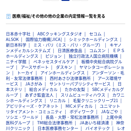
医療/福祉/その他の他の企業の内定情報一覧を見る
日本赤十字社
ABCクッキングスタジオ
セコム
ALSOK
国際協力機構[JICA]
シミックホールディングス
新日本科学
ミス・パリ（ミス・パリ・グループ）
キヤノ
ンメディカルシステムズ
日清医療食品
コムスン
ＥＰＳ
ホールディングス
ピジョン
独立行政法人国立病院機構
ニチイ学館
ベネッセスタイルケア
板橋中央総合病院グル
ープ
アースサポート
ダスキン
ヤマシタコーポレーショ
ン
トーカイ
アインホールディングス
アンダーソン・毛
利・友常法律事務所
西村あさひ法律事務所
アース環境サ
ービス
JAさがみ
サントリーパブリシティサービス
日
本ステリ
総合メディカル
たかの友梨
SBCメディカルグ
ループ
あずさ監査法人
スリムビューティハウス
カワニ
シホールディングス
リニカル
毛髪クリニックリーブ21
アビリティーズ・ケアネット
MICメディカル
ユニマット
リタイアメント・コミュニティ
ボディワーク
JAなごや
ソシエ・ワールド
長島・大野・常松法律事務所
上尾中央
医科グループ
TMI総合法律事務所
JAあいち経済連
神奈
川クリニック
日本医療事務センター
バイオテック
レオ