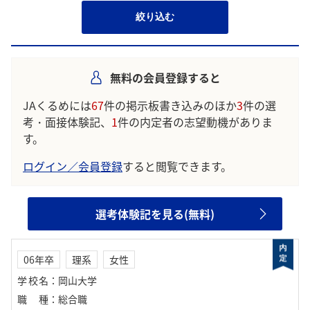
絞り込む
無料の会員登録すると
JAくるめには
67
件の掲示板書き込みのほか
3
件の選
考・面接体験記、
1
件の内定者の志望動機がありま
す。
ログイン／会員登録
すると閲覧できます。
選考体験記を見る(無料)
06年卒
理系
女性
学校名
：
岡山大学
職種
：
総合職