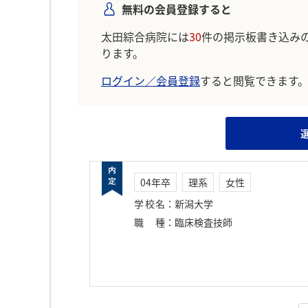
無料の会員登録すると
太田綜合病院には
30
件の掲示板書き込み
ります。
ログイン／会員登録
すると閲覧できます
04年卒
理系
女性
学校名
：
新潟大学
職種
：
臨床検査技師