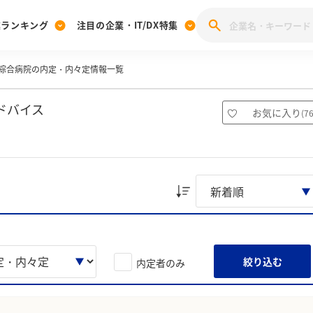
業ランキング
注目の企業・IT/DX特集
綜合病院の内定・内々定情報一覧
注目の企業特集
みんなのIT業界新卒就職人気企業ランキング
みんな
[27卒] 本選考体験記投稿キャンペーン
28卒 注目企業特集
27卒 注目企業特集
みんなのDX企業就職ブランド調査
ドバイス
お気に入り
(
7
注目のIT・DX企業特集
28卒 IT・DX企業特集
27卒 IT・DX企業特集
28卒
みんなのIT業界新卒就職人気企業ランキング
みんな
企業研究
絞り込む
内定者のみ