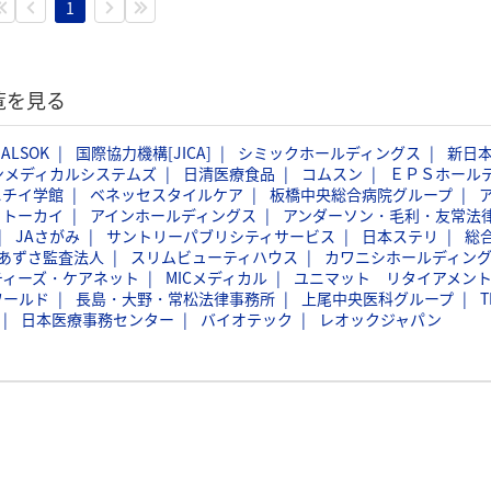
1
覧を見る
ALSOK
国際協力機構[JICA]
シミックホールディングス
新日
ンメディカルシステムズ
日清医療食品
コムスン
ＥＰＳホール
ニチイ学館
ベネッセスタイルケア
板橋中央総合病院グループ
トーカイ
アインホールディングス
アンダーソン・毛利・友常法
JAさがみ
サントリーパブリシティサービス
日本ステリ
総
あずさ監査法人
スリムビューティハウス
カワニシホールディン
ティーズ・ケアネット
MICメディカル
ユニマット リタイアメン
ワールド
長島・大野・常松法律事務所
上尾中央医科グループ
T
日本医療事務センター
バイオテック
レオックジャパン