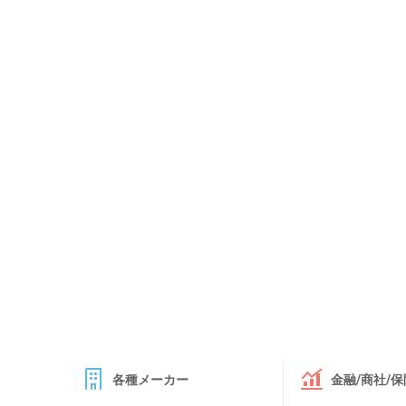
各種メーカー
金融/商社/保