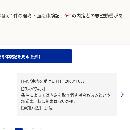
のほか
1
件の選考・面接体験記、
0
件の内定者の志望動機があ
。
選考体験記を見る(無料)
【内定連絡を受けた日】
2003年08月
【拘束や指示】
条件によっては内定を取り消す場合もあるという
承諾書。特に拘束はないかも。
【通知方法】
郵便