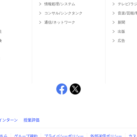
情報処理/システム
テレビ/ラ
コンサル/シンクタンク
音楽/芸能/
通信/ネットワーク
新聞
社
出版
険
広告
等
インターン
授業評価
ちら
グループ規約
プライバシーポリシー
外部送信ポリシー
カス