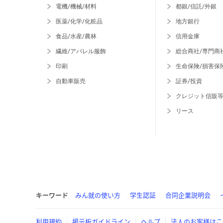
電機/機械/材料
都銀/信託/外銀
医薬/化学/化粧品
地方銀行
食品/水産/農林
信用金庫
繊維/アパレル服飾
総合商社/専門商
印刷
生命保険/損害保
自動車販売
証券/投資
クレジット信販
リース
キーワード
みん就の使い方
学生認証
合同企業説明会
利用規約
掲示板ガイドライン
ヘルプ
法人のお客様はこ