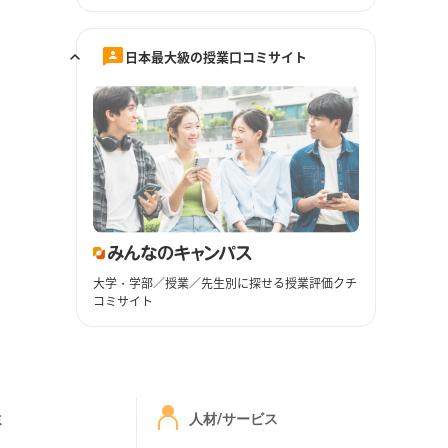
日本最大級の授業口コミサイト
大学・学部／授業／先生別に探せる授業評価クチ
コミサイト
ミ
人材/サービス