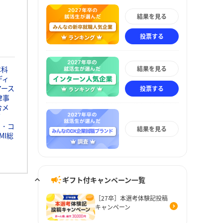
結果を見る
投票する
結果を見る
本科
ディ
アース
投票する
律事
合メ
グ
ト・コ
結果を見る
MI総
ギフト付キャンペーン一覧
［27卒］本選考体験記投稿
キャンペーン