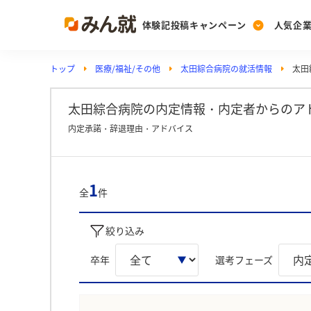
体験記投稿キャンペーン
人気企
トップ
医療/福祉/その他
太田綜合病院の就活情報
太田
Post
Ranking
PickUp
投稿する
ランキングを見る
注目の企業特集
太田綜合病院の内定情報・内定者からのア
内定承諾・辞退理由・アドバイス
Vote
投票する
1
全
件
動画で知ろう！業界・
絞り込み
卒年
選考フェーズ