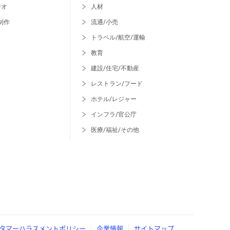
ジオ
人材
制作
流通/小売
トラベル/航空/運輸
教育
建設/住宅/不動産
レストラン/フード
ホテル/レジャー
インフラ/官公庁
医療/福祉/その他
タマーハラスメントポリシー
企業情報
サイトマップ