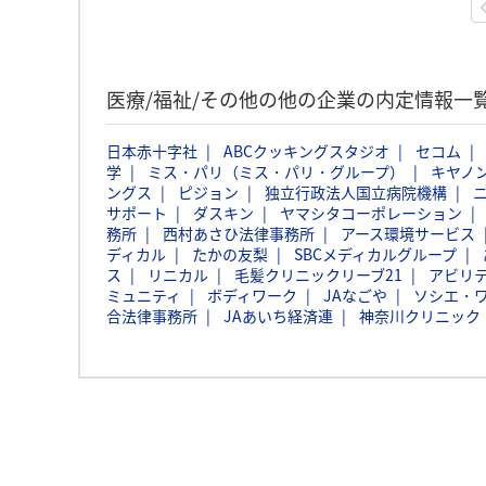
医療/福祉/その他の他の企業の内定情報一
日本赤十字社
ABCクッキングスタジオ
セコム
学
ミス・パリ（ミス・パリ・グループ）
キヤノ
ングス
ピジョン
独立行政法人国立病院機構
サポート
ダスキン
ヤマシタコーポレーション
務所
西村あさひ法律事務所
アース環境サービス
ディカル
たかの友梨
SBCメディカルグループ
ス
リニカル
毛髪クリニックリーブ21
アビリ
ミュニティ
ボディワーク
JAなごや
ソシエ・
合法律事務所
JAあいち経済連
神奈川クリニック