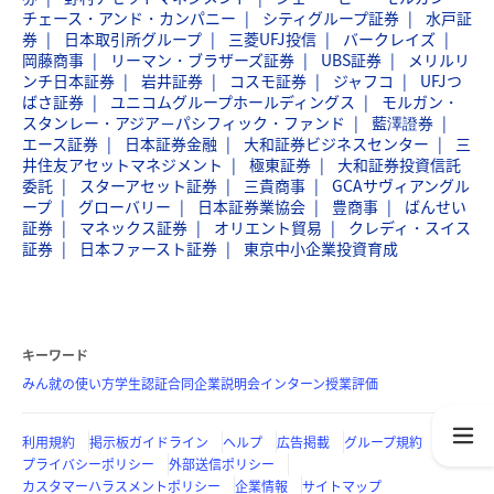
チェース・アンド・カンパニー
シティグループ証券
水戸証
券
日本取引所グループ
三菱UFJ投信
バークレイズ
岡藤商事
リーマン・ブラザーズ証券
UBS証券
メリルリ
ンチ日本証券
岩井証券
コスモ証券
ジャフコ
UFJつ
ばさ証券
ユニコムグループホールディングス
モルガン・
スタンレー・アジア－パシフィック・ファンド
藍澤證券
エース証券
日本証券金融
大和証券ビジネスセンター
三
井住友アセットマネジメント
極東証券
大和証券投資信託
委託
スターアセット証券
三貴商事
GCAサヴィアングル
ープ
グローバリー
日本証券業協会
豊商事
ばんせい
証券
マネックス証券
オリエント貿易
クレディ・スイス
証券
日本ファースト証券
東京中小企業投資育成
キーワード
みん就の使い方
学生認証
合同企業説明会
インターン
授業評価
利用規約
掲示板ガイドライン
ヘルプ
広告掲載
グループ規約
プライバシーポリシー
外部送信ポリシー
カスタマーハラスメントポリシー
企業情報
サイトマップ