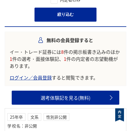
絞り込む
無料の会員登録すると
イー・トレード証券には
8
件の掲示板書き込みのほか
1
件の選考・面接体験記、
1
件の内定者の志望動機が
あります。
ログイン／会員登録
すると閲覧できます。
選考体験記を見る(無料)
25年卒
文系
性別非公開
学校名
：
非公開