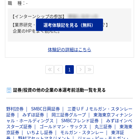
職種
：
-
【インターンシップの参加】
参加しなかった
【業界研究・企業研究はどんな風にしましたか？】
選考体験記を見る（無料）
企業のHPをよく読んだ。
体験記の詳細はこちら
1
証券/投資の他の企業の本選考前活動一覧を見る
野村證券
SMBC日興証券
三菱ＵＦＪモルガン・スタンレー
証券
みずほ証券
岡三証券グループ
東海東京フィナンシ
ャル・ホールディングス
SMBCフレンド証券
みずほインベ
スターズ証券
ゴールドマン・サックス
丸三証券
東海東
京証券
いちよし証券
モルガン・スタンレー
東洋証
券
野村アセットマネジメント
ジェー・ピー・モルガン・