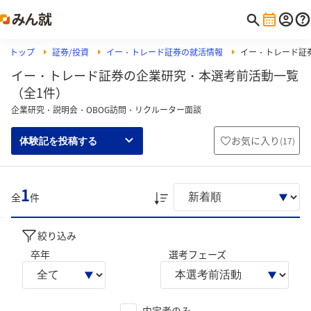
トップ
証券/投資
イー・トレード証券の就活情報
イー・トレード証
イー・トレード証券の企業研究・本選考前活動一覧
（全1件）
企業研究・説明会・OBOG訪問・リクルーター面談
お気に入り
(
17
)
体験記を投稿する
1
全
件
絞り込み
卒年
選考フェーズ
内定者のみ