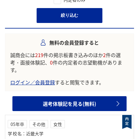
絞り込む
無料の会員登録すると
誠商会には
219
件の掲示板書き込みのほか
2
件の選
考・面接体験記、
0
件の内定者の志望動機がありま
す。
ログイン／会員登録
すると閲覧できます。
選考体験記を見る(無料)
05年卒
その他
女性
学校名
：
近畿大学