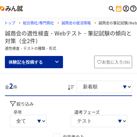
トップ
総合商社/専門商社
誠商会の就活情報
誠商会の筆記試験/Web
誠商会の適性検査・Webテスト・筆記試験の傾向と
対策（全2件）
適性検査・テストの種類・形式
お気に入り
(
36
)
体験記を投稿する
2
全
件
絞り込み
卒年
選考フェーズ
内定者のみ