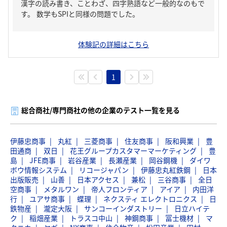
漢字の読み書き、ことわざ、四字熟語など一般的なのもで
す。 数学もSPIと同様の問題でした。
体験記の詳細はこちら
1
総合商社/専門商社の他の企業のテスト一覧を見る
伊藤忠商事
丸紅
三菱商事
住友商事
阪和興業
豊
田通商
双日
花王グループカスタマーマーケティング
豊
島
JFE商事
岩谷産業
長瀬産業
岡谷鋼機
ダイワ
ボウ情報システム
リコージャパン
伊藤忠丸紅鉄鋼
日本
出版販売
山善
日本アクセス
兼松
三谷商事
全日
空商事
メタルワン
帝人フロンティア
アイア
内田洋
行
ユアサ商事
蝶理
ネクスティ エレクトロニクス
日
鉄物産
瀧定大阪
サンコーインダストリー
日立ハイテ
ク
稲畑産業
トラスコ中山
神鋼商事
冨士機材
マ