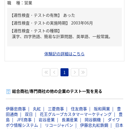
職種
：
営業
【適性検査・テストの有無】
あった
【適性検査・テストの種類】
漢字、四字熟語、簡易な計算問題、英単語、一般常識。
体験記の詳細はこちら
1
総合商社/専門商社の他の企業のテスト一覧を見る
伊藤忠商事
丸紅
三菱商事
住友商事
阪和興業
豊
田通商
双日
花王グループカスタマーマーケティング
豊
島
JFE商事
岩谷産業
長瀬産業
岡谷鋼機
ダイワ
ボウ情報システム
リコージャパン
伊藤忠丸紅鉄鋼
日本