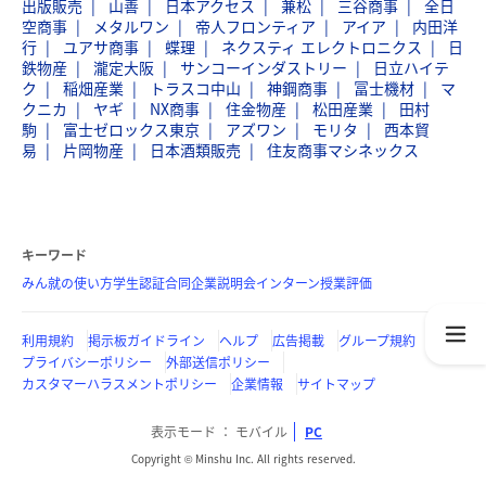
出版販売
山善
日本アクセス
兼松
三谷商事
全日
空商事
メタルワン
帝人フロンティア
アイア
内田洋
行
ユアサ商事
蝶理
ネクスティ エレクトロニクス
日
鉄物産
瀧定大阪
サンコーインダストリー
日立ハイテ
ク
稲畑産業
トラスコ中山
神鋼商事
冨士機材
マ
クニカ
ヤギ
NX商事
住金物産
松田産業
田村
駒
富士ゼロックス東京
アズワン
モリタ
西本貿
易
片岡物産
日本酒類販売
住友商事マシネックス
キーワード
みん就の使い方
学生認証
合同企業説明会
インターン
授業評価
利用規約
掲示板ガイドライン
ヘルプ
広告掲載
グループ規約
プライバシーポリシー
外部送信ポリシー
カスタマーハラスメントポリシー
企業情報
サイトマップ
表示モード
モバイル
PC
Copyright © Minshu Inc. All rights reserved.