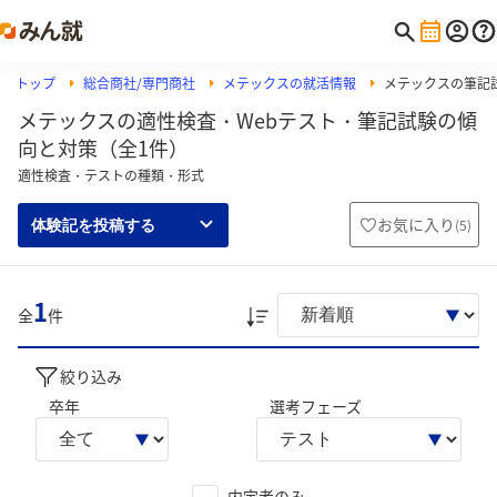
トップ
総合商社/専門商社
メテックスの就活情報
メテックスの筆記試験
メテックスの適性検査・Webテスト・筆記試験の傾
向と対策（全1件）
適性検査・テストの種類・形式
お気に入り
(
5
)
体験記を投稿する
1
全
件
絞り込み
卒年
選考フェーズ
内定者のみ