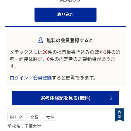
絞り込む
無料の会員登録すると
メテックスには
26
件の掲示板書き込みのほか
1
件の選
考・面接体験記、
0
件の内定者の志望動機がありま
す。
ログイン／会員登録
すると閲覧できます。
選考体験記を見る(無料)
04年卒
文系
女性
学校名
：
千葉大学