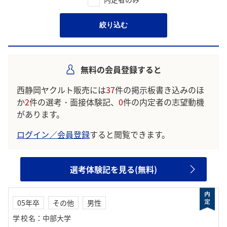
絞り込む
無料の会員登録すると
西静岡ヤクルト販売には
37
件の掲示板書き込みのほ
か
2
件の選考・面接体験記、
0
件の内定者の志望動機
があります。
ログイン／会員登録
すると閲覧できます。
選考体験記を見る(無料)
05年卒
その他
男性
学校名
：
中部大学