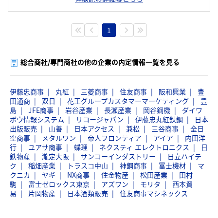
1
総合商社/専門商社の他の企業の内定情報一覧を見る
伊藤忠商事
丸紅
三菱商事
住友商事
阪和興業
豊
田通商
双日
花王グループカスタマーマーケティング
豊
島
JFE商事
岩谷産業
長瀬産業
岡谷鋼機
ダイワ
ボウ情報システム
リコージャパン
伊藤忠丸紅鉄鋼
日本
出版販売
山善
日本アクセス
兼松
三谷商事
全日
空商事
メタルワン
帝人フロンティア
アイア
内田洋
行
ユアサ商事
蝶理
ネクスティ エレクトロニクス
日
鉄物産
瀧定大阪
サンコーインダストリー
日立ハイテ
ク
稲畑産業
トラスコ中山
神鋼商事
冨士機材
マ
クニカ
ヤギ
NX商事
住金物産
松田産業
田村
駒
富士ゼロックス東京
アズワン
モリタ
西本貿
易
片岡物産
日本酒類販売
住友商事マシネックス