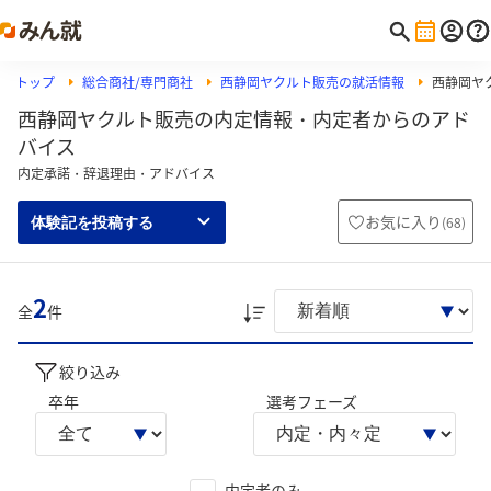
トップ
総合商社/専門商社
西静岡ヤクルト販売の就活情報
西静岡ヤ
西静岡ヤクルト販売の内定情報・内定者からのアド
バイス
内定承諾・辞退理由・アドバイス
お気に入り
(
68
)
体験記を投稿する
2
全
件
絞り込み
卒年
選考フェーズ
内定者のみ