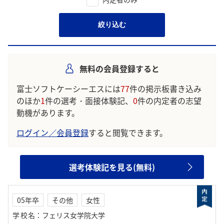
絞り込む
無料の会員登録すると
富士ソフトケーシーエスには
77
件の掲示板書き込み
のほか
1
件の選考・面接体験記、
0
件の内定者の志望
動機があります。
ログイン／会員登録
すると閲覧できます。
選考体験記を見る(無料)
05年卒
その他
女性
学校名
：
フェリス女学院大学