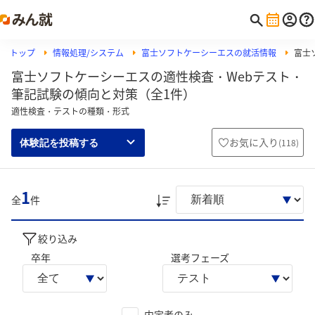
トップ
情報処理/システム
富士ソフトケーシーエスの就活情報
富士
富士ソフトケーシーエスの適性検査・Webテスト・
筆記試験の傾向と対策（全1件）
適性検査・テストの種類・形式
お気に入り
(
118
)
体験記を投稿する
1
全
件
絞り込み
卒年
選考フェーズ
内定者のみ