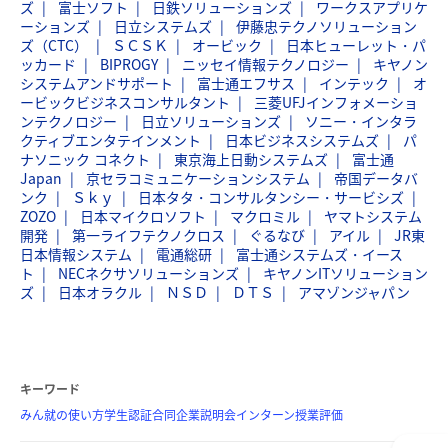
ズ
富士ソフト
日鉄ソリューションズ
ワークスアプリケ
ーションズ
日立システムズ
伊藤忠テクノソリューション
ズ（CTC）
ＳＣＳＫ
オービック
日本ヒューレット・パ
ッカード
BIPROGY
ニッセイ情報テクノロジー
キヤノン
システムアンドサポート
富士通エフサス
インテック
オ
ービックビジネスコンサルタント
三菱UFJインフォメーショ
ンテクノロジー
日立ソリューションズ
ソニー・インタラ
クティブエンタテインメント
日本ビジネスシステムズ
パ
ナソニック コネクト
東京海上日動システムズ
富士通
Japan
京セラコミュニケーションシステム
帝国データバ
ンク
Ｓｋｙ
日本タタ・コンサルタンシー・サービシズ
ZOZO
日本マイクロソフト
マクロミル
ヤマトシステム
開発
第一ライフテクノクロス
ぐるなび
アイル
JR東
日本情報システム
電通総研
富士通システムズ・イース
ト
NECネクサソリューションズ
キヤノンITソリューション
ズ
日本オラクル
ＮＳＤ
ＤＴＳ
アマゾンジャパン
キーワード
みん就の使い方
学生認証
合同企業説明会
インターン
授業評価