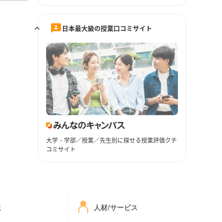
日本最大級の授業口コミサイト
大学・学部／授業／先生別に探せる授業評価クチ
コミサイト
ミ
人材/サービス