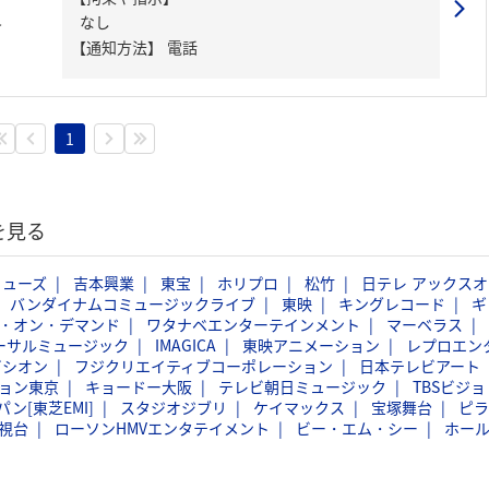
員
なし
【通知方法】
電話
1
を見る
ミューズ
吉本興業
東宝
ホリプロ
松竹
日テレ アックスオ
バンダイナムコミュージックライブ
東映
キングレコード
ギ
・オン・デマンド
ワタナベエンターテインメント
マーベラス
ーサルミュージック
IMAGICA
東映アニメーション
レプロエン
ビシオン
フジクリエイティブコーポレーション
日本テレビアート
ョン東京
キョードー大阪
テレビ朝日ミュージック
TBSビジョ
ン[東芝EMI]
スタジオジブリ
ケイマックス
宝塚舞台
ピラ
視台
ローソンHMVエンタテイメント
ビー・エム・シー
ホー