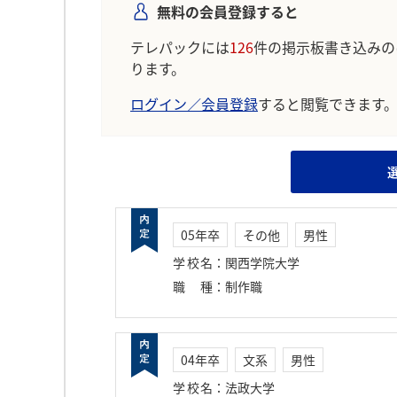
無料の会員登録すると
テレパックには
126
件の掲示板書き込みの
ります。
ログイン／会員登録
すると閲覧できます
05年卒
その他
男性
学校名
：
関西学院大学
職種
：
制作職
04年卒
文系
男性
学校名
：
法政大学