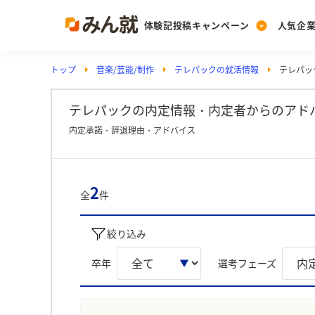
体験記投稿キャンペーン
人気企
トップ
音楽/芸能/制作
テレパックの就活情報
テレパッ
Post
Ranking
PickUp
投稿する
ランキングを見る
注目の企業特集
テレパックの内定情報・内定者からのアド
内定承諾・辞退理由・アドバイス
Vote
投票する
2
全
件
動画で知ろう！業界・
絞り込み
卒年
選考フェーズ