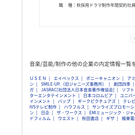
職種
：
秋採用ドラマ制作年間契約社
音楽/芸能/制作の他の企業の内定情報一覧
ＵＳＥＮ
エイベックス
ポニーキャニオン
ア
ン
SMILE-UP.（旧ジャニーズ事務所）
劇団四季
ガ
JASRAC[社団法人日本音楽著作権協会]
ソフト
ターエンタテインメント
日本コロムビア
ユニバ
インメント
バップ
ギークピクチュアズ
テレ
IVSテレビ制作
ハウフルス
サンライズプロモーシ
ン
日企
ザ・ワークス
EMIミュージック・ジャパ
ドフィルム
ウエスト
秋田書店
ギザ
極東電