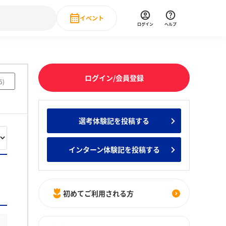
イベント
ログイン
ヘルプ
Event
の新卒就職人気企業ランキング
みんなのインターン人気企業ランキン
直近のイベント一覧
ログイン/会員登録
5
)
もっと見る
 IT・DX現場社員インタビュー
選考体験記を投稿する
の新卒就職人気企業ランキング
みんなのインターン人気企業ランキン
インターン体験記を投稿する
初めてご利用される方