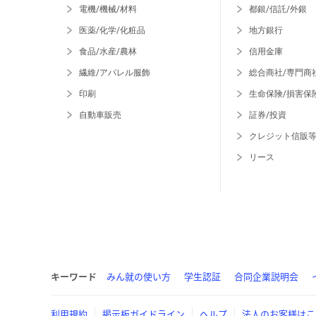
電機/機械/材料
都銀/信託/外銀
医薬/化学/化粧品
地方銀行
食品/水産/農林
信用金庫
繊維/アパレル服飾
総合商社/専門商
印刷
生命保険/損害保
自動車販売
証券/投資
クレジット信販
リース
キーワード
みん就の使い方
学生認証
合同企業説明会
利用規約
掲示板ガイドライン
ヘルプ
法人のお客様はこ