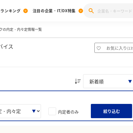
業ランキング
注目の企業・IT/DX特集
クの内定・内々定情報一覧
注目の企業特集
みんなのIT業界新卒就職人気企業ランキング
みんな
[27卒] 本選考体験記投稿キャンペーン
28卒 注目企業特集
27卒 注目企業特集
みんなのDX企業就職ブランド調査
バイス
お気に入り
(
13
注目のIT・DX企業特集
28卒 IT・DX企業特集
27卒 IT・DX企業特集
28卒
みんなのIT業界新卒就職人気企業ランキング
みんな
企業研究
絞り込む
内定者のみ