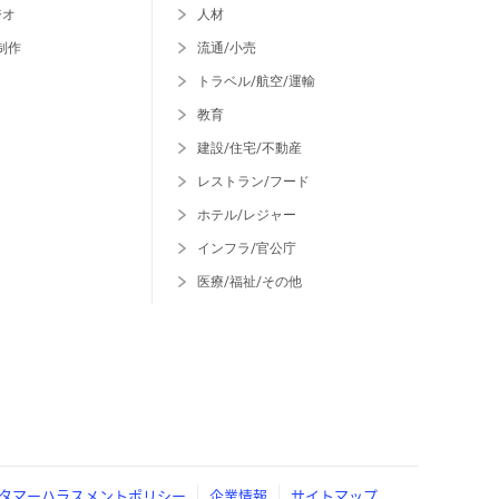
ジオ
人材
制作
流通/小売
トラベル/航空/運輸
教育
建設/住宅/不動産
レストラン/フード
ホテル/レジャー
インフラ/官公庁
医療/福祉/その他
タマーハラスメントポリシー
企業情報
サイトマップ