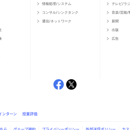
情報処理/システム
テレビ/ラ
コンサル/シンクタンク
音楽/芸能/
通信/ネットワーク
新聞
社
出版
険
広告
等
インターン
授業評価
ちら
グループ規約
プライバシーポリシー
外部送信ポリシー
カス