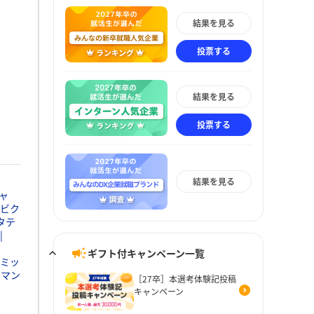
結果を見る
投票する
結果を見る
投票する
結果を見る
ャ
ビク
タテ
ギフト付キャンペーン一覧
ミッ
ルマン
［27卒］本選考体験記投稿
キャンペーン