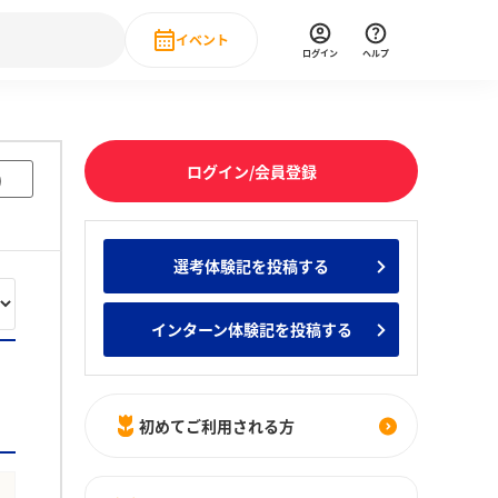
イベント
ログイン
ヘルプ
Event
の新卒就職人気企業ランキング
みんなのインターン人気企業ランキン
直近のイベント一覧
ログイン/会員登録
)
もっと見る
 IT・DX現場社員インタビュー
選考体験記を投稿する
の新卒就職人気企業ランキング
みんなのインターン人気企業ランキン
インターン体験記を投稿する
初めてご利用される方