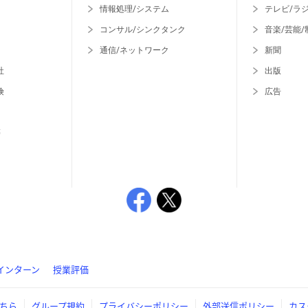
情報処理/システム
テレビ/ラ
コンサル/シンクタンク
音楽/芸能/
通信/ネットワーク
新聞
社
出版
険
広告
等
インターン
授業評価
ちら
グループ規約
プライバシーポリシー
外部送信ポリシー
カス