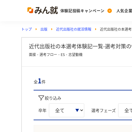
体験記投稿キャンペーン
人気企
トップ
出版
近代出版社の就活情報
近代出版社の本選考
Post
Ranking
PickUp
投稿する
ランキングを見る
注目の企業特集
近代出版社の本選考体験記一覧-選考対策の
面接・選考フロー・ES・志望動機
Vote
投票する
1
全
件
動画で知ろう！業界・
絞り込み
卒年
選考フェーズ