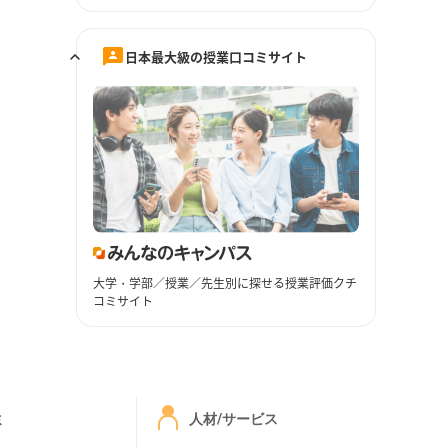
日本最大級の授業口コミサイト
大学・学部／授業／先生別に探せる授業評価クチ
コミサイト
ミ
人材/サービス