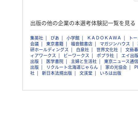
出版の他の企業の本選考体験記一覧を見る
集英社
ぴあ
小学館
ＫＡＤＯＫＡＷＡ
トー
会議
東京書籍
福音館書店
マガジンハウス
研ホールディングス
白泉社
世界文化社
文藝
ィアワークス
ビーワークス
ポプラ社
エイ出
出版
医学書院
主婦と生活社
東京ニュース通
出版
リクルート北海道じゃらん
家の光協会
P
社
新日本法規出版
文溪堂
いろは出版