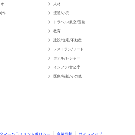
ジオ
人材
制作
流通/小売
トラベル/航空/運輸
教育
建設/住宅/不動産
レストラン/フード
ホテル/レジャー
インフラ/官公庁
医療/福祉/その他
タマーハラスメントポリシー
企業情報
サイトマップ