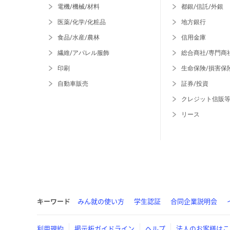
電機/機械/材料
都銀/信託/外銀
医薬/化学/化粧品
地方銀行
食品/水産/農林
信用金庫
繊維/アパレル服飾
総合商社/専門商
印刷
生命保険/損害保
自動車販売
証券/投資
クレジット信販
リース
キーワード
みん就の使い方
学生認証
合同企業説明会
利用規約
掲示板ガイドライン
ヘルプ
法人のお客様はこ