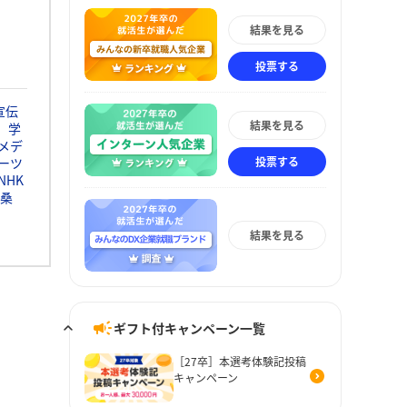
結果を見る
投票する
宣伝
結果を見る
学
メデ
投票する
ーツ
NHK
桑
結果を見る
ギフト付キャンペーン一覧
［27卒］本選考体験記投稿
キャンペーン