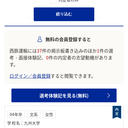
絞り込む
無料の会員登録すると
西鉄運輸には
37
件の掲示板書き込みのほか
1
件の選
考・面接体験記、
0
件の内定者の志望動機がありま
す。
ログイン／会員登録
すると閲覧できます。
選考体験記を見る(無料)
04年卒
文系
女性
学校名
：
九州大学