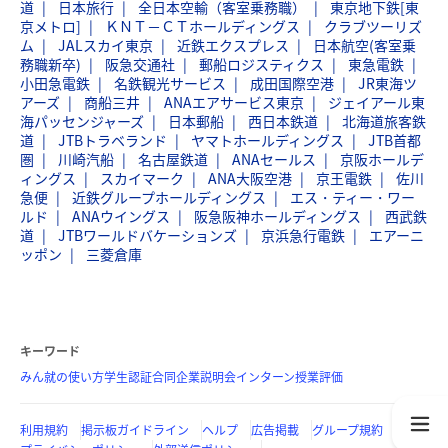
道
日本旅行
全日本空輸（客室乗務職）
東京地下鉄[東
京メトロ]
ＫＮＴ－ＣＴホールディングス
クラブツーリズ
ム
JALスカイ東京
近鉄エクスプレス
日本航空(客室乗
務職新卒)
阪急交通社
郵船ロジスティクス
東急電鉄
小田急電鉄
名鉄観光サービス
成田国際空港
JR東海ツ
アーズ
商船三井
ANAエアサービス東京
ジェイアール東
海パッセンジャーズ
日本郵船
西日本鉄道
北海道旅客鉄
道
JTBトラベランド
ヤマトホールディングス
JTB首都
圏
川崎汽船
名古屋鉄道
ANAセールス
京阪ホールデ
ィングス
スカイマーク
ANA大阪空港
京王電鉄
佐川
急便
近鉄グループホールディングス
エス・ティー・ワー
ルド
ANAウイングス
阪急阪神ホールディングス
西武鉄
道
JTBワールドバケーションズ
京浜急行電鉄
エアーニ
ッポン
三菱倉庫
キーワード
みん就の使い方
学生認証
合同企業説明会
インターン
授業評価
利用規約
掲示板ガイドライン
ヘルプ
広告掲載
グループ規約