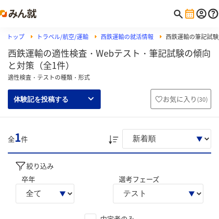
トップ
トラベル/航空/運輸
西鉄運輸の就活情報
西鉄運輸の筆記試験/
西鉄運輸の適性検査・Webテスト・筆記試験の傾向
と対策（全1件）
適性検査・テストの種類・形式
お気に入り
(
30
)
体験記を投稿する
1
全
件
絞り込み
卒年
選考フェーズ
内定者のみ