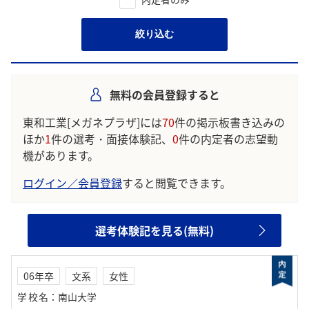
絞り込む
無料の会員登録すると
東和工業[メガネプラザ]には
70
件の掲示板書き込みの
ほか
1
件の選考・面接体験記、
0
件の内定者の志望動
機があります。
ログイン／会員登録
すると閲覧できます。
選考体験記を見る(無料)
06年卒
文系
女性
学校名
：
南山大学