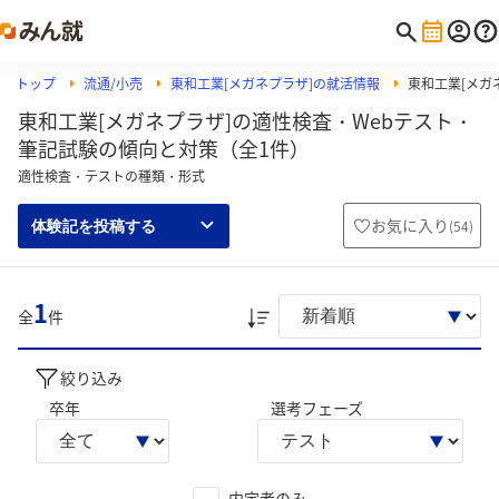
トップ
流通/小売
東和工業[メガネプラザ]の就活情報
東和工業[メガネ
東和工業[メガネプラザ]の適性検査・Webテスト・
筆記試験の傾向と対策（全1件）
適性検査・テストの種類・形式
お気に入り
(
54
)
体験記を投稿する
1
全
件
絞り込み
卒年
選考フェーズ
内定者のみ