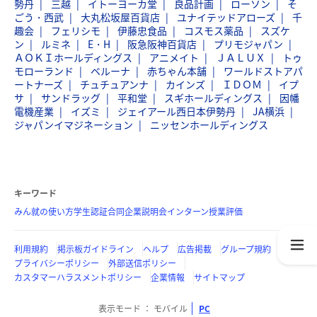
勢丹
三越
イトーヨーカ堂
良品計画
ローソン
そ
ごう・西武
大丸松坂屋百貨店
ユナイテッドアローズ
千
趣会
フェリシモ
伊藤忠食品
コスモス薬品
スズケ
ン
ルミネ
E・H
阪急阪神百貨店
プリモジャパン
ＡＯＫＩホールディングス
アニメイト
ＪＡＬＵＸ
トゥ
モローランド
ベルーナ
赤ちゃん本舗
ワールドストアパ
ートナーズ
チュチュアンナ
カインズ
ＩＤＯＭ
イプ
サ
サンドラッグ
平和堂
スギホールディングス
因幡
電機産業
イズミ
ジェイアール西日本伊勢丹
JA横浜
ジャパンイマジネーション
ニッセンホールディングス
キーワード
みん就の使い方
学生認証
合同企業説明会
インターン
授業評価
利用規約
掲示板ガイドライン
ヘルプ
広告掲載
グループ規約
プライバシーポリシー
外部送信ポリシー
カスタマーハラスメントポリシー
企業情報
サイトマップ
表示モード
モバイル
PC