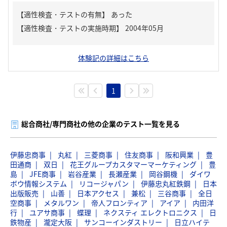
【適性検査・テストの有無】
あった
体験記の詳細はこちら
1
総合商社/専門商社の他の企業のテスト一覧を見る
伊藤忠商事
丸紅
三菱商事
住友商事
阪和興業
豊
田通商
双日
花王グループカスタマーマーケティング
豊
島
JFE商事
岩谷産業
長瀬産業
岡谷鋼機
ダイワ
ボウ情報システム
リコージャパン
伊藤忠丸紅鉄鋼
日本
出版販売
山善
日本アクセス
兼松
三谷商事
全日
空商事
メタルワン
帝人フロンティア
アイア
内田洋
行
ユアサ商事
蝶理
ネクスティ エレクトロニクス
日
鉄物産
瀧定大阪
サンコーインダストリー
日立ハイテ