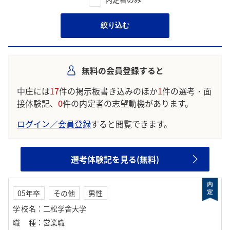
絞り込む
無料の会員登録すると
中庄には
17
件の掲示板書き込みのほか
1
件の選考・面
接体験記、
0
件の内定者の志望動機があります。
ログイン／会員登録
すると閲覧できます。
選考体験記を見る(無料)
05年卒
その他
男性
学校名
：
二松学舎大学
職種
：
営業職