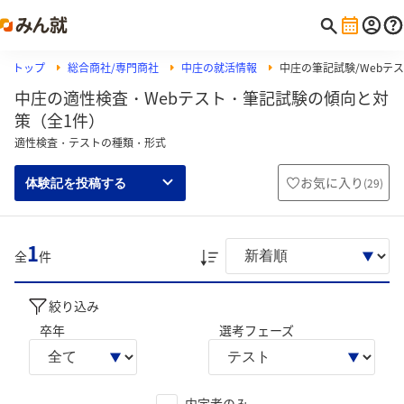
トップ
総合商社/専門商社
中庄の就活情報
中庄の筆記試験/Webテス
中庄の適性検査・Webテスト・筆記試験の傾向と対
策（全1件）
適性検査・テストの種類・形式
お気に入り
(
29
)
体験記を投稿する
1
全
件
絞り込み
卒年
選考フェーズ
内定者のみ