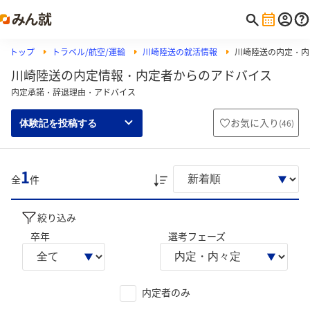
トップ
トラベル/航空/運輸
川崎陸送の就活情報
川崎陸送の内定・内
川崎陸送の内定情報・内定者からのアドバイス
内定承諾・辞退理由・アドバイス
お気に入り
(
46
)
体験記を投稿する
1
全
件
絞り込み
卒年
選考フェーズ
内定者のみ