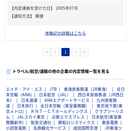
【内定連絡を受けた日】
2005年07月
【通知方法】
郵便
体験記の詳細はこちら
1
トラベル/航空/運輸の他の企業の内定情報一覧を見る
エイチ・アイ・エス
JTB
東海旅客鉄道（JR東海）
全日
本空輸（ANA)
日本航空（JAL）
西日本旅客鉄道（JR西日
本）
日本通運
ANAエアポートサービス
九州旅客鉄
道
日本旅行
全日本空輸（客室乗務職）
東京地下鉄[東
京メトロ]
ＫＮＴ－ＣＴホールディングス
クラブツーリズ
ム
JALスカイ東京
近鉄エクスプレス
日本航空(客室乗
務職新卒)
阪急交通社
郵船ロジスティクス
東急電鉄
小田急電鉄
名鉄観光サービス
成田国際空港
JR東海ツ