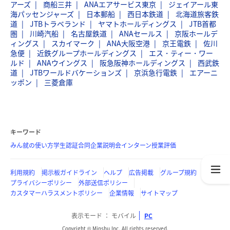
アーズ
商船三井
ANAエアサービス東京
ジェイアール東
海パッセンジャーズ
日本郵船
西日本鉄道
北海道旅客鉄
道
JTBトラベランド
ヤマトホールディングス
JTB首都
圏
川崎汽船
名古屋鉄道
ANAセールス
京阪ホールデ
ィングス
スカイマーク
ANA大阪空港
京王電鉄
佐川
急便
近鉄グループホールディングス
エス・ティー・ワー
ルド
ANAウイングス
阪急阪神ホールディングス
西武鉄
道
JTBワールドバケーションズ
京浜急行電鉄
エアーニ
ッポン
三菱倉庫
キーワード
みん就の使い方
学生認証
合同企業説明会
インターン
授業評価
利用規約
掲示板ガイドライン
ヘルプ
広告掲載
グループ規約
プライバシーポリシー
外部送信ポリシー
カスタマーハラスメントポリシー
企業情報
サイトマップ
表示モード
モバイル
PC
Copyright © Minshu Inc. All rights reserved.