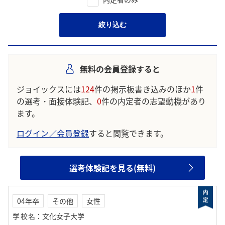
絞り込む
無料の会員登録すると
ジョイックスには
124
件の掲示板書き込みのほか
1
件
の選考・面接体験記、
0
件の内定者の志望動機があり
ます。
ログイン／会員登録
すると閲覧できます。
選考体験記を見る(無料)
04年卒
その他
女性
学校名
：
文化女子大学