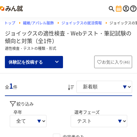
トップ
繊維/アパレル服飾
ジョイックスの就活情報
ジョイックスの筆
ジョイックスの適性検査・Webテスト・筆記試験の
傾向と対策（全1件）
適性検査・テストの種類・形式
お気に入り
(
46
)
体験記を投稿する
1
全
件
絞り込み
卒年
選考フェーズ
内定者のみ