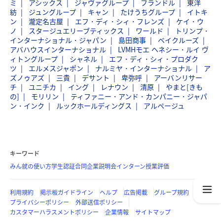
ミ
アシックス
ジャヴァグループ
フランドル
東洋
紡
ジュングループ
キャン
たけうちグループ
イトキ
ン
瀧定名古屋
エフ・ディ・シィ・フレンズ
ケイ・ウ
ノ
スタージュエリーブティックス
ワールド
トリンプ・
インターナショナル・ジャパン
島田商事
ベイクルーズ
アバハウスインターナショナル
LVMHモエ ヘネシー・ルイ ヴ
ィトングループ
シャネル
エフ・ディ・シィ・プロダク
ツ
エルメスジャポン
ナルミヤ・インターナショナル
ア
ズノゥアズ
三貴
デサント
卑弥呼
アーバンリサー
チ
ユニチカ
イング
レナウン
清原
やまと[きも
の]
モリリン
ティファニー・アンド・カンパニー・ジャパ
ン・インク
ルックホールディングス
アルページュ
キーワード
みん就の使い方
学生認証
合同企業説明会
インターン
授業評価
利用規約
掲示板ガイドライン
ヘルプ
広告掲載
グループ規約
プライバシーポリシー
外部送信ポリシー
カスタマーハラスメントポリシー
企業情報
サイトマップ