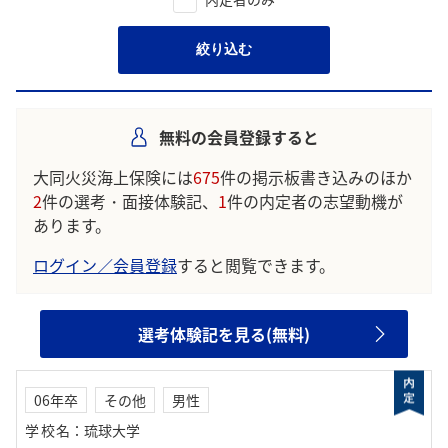
絞り込む
無料の会員登録すると
大同火災海上保険には
675
件の掲示板書き込みのほか
2
件の選考・面接体験記、
1
件の内定者の志望動機が
あります。
ログイン／会員登録
すると閲覧できます。
選考体験記を見る(無料)
06年卒
その他
男性
学校名
：
琉球大学