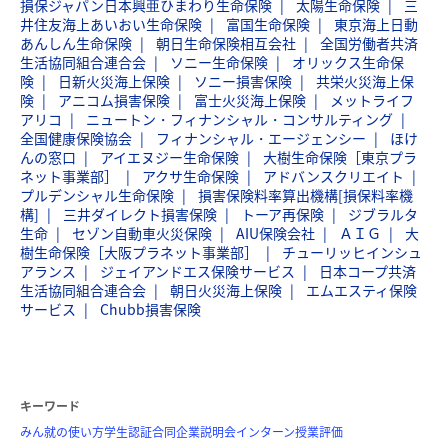
損保ジャパン日本興亜ひまわり生命保険
太陽生命保険
三
井住友海上あいおい生命保険
富国生命保険
東京海上日動
あんしん生命保険
朝日生命保険相互会社
全国労働者共済
生活協同組合連合会
ソニー生命保険
オリックス生命保
険
日新火災海上保険
ソニー損害保険
共栄火災海上保
険
アニコム損害保険
富士火災海上保険
メットライフ
アリコ
ニュートン・フィナンシャル・コンサルティング
全国健康保険協会
フィナンシャル・エージェンシー
ほけ
んの窓口
アイエヌジー生命保険
大樹生命保険［東京プラ
ネット事業部］
アクサ生命保険
アドバンスクリエイト
プルデンシャル生命保険
損害保険料率算出機構[損保料率機
構]
三井ダイレクト損害保険
トーア再保険
ジブラルタ
生命
セゾン自動車火災保険
AIU保険会社
ＡＩＧ
大
樹生命保険［大阪プラネット事業部］
チューリッヒインシュ
アランス
ジェイアンドエス保険サービス
日本コープ共済
生活協同組合連合会
朝日火災海上保険
エムエスティ保険
サービス
Chubb損害保険
キーワード
みん就の使い方
学生認証
合同企業説明会
インターン
授業評価