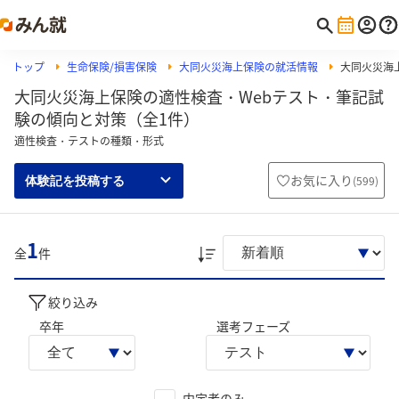
トップ
生命保険/損害保険
大同火災海上保険の就活情報
大同火災海上
大同火災海上保険の適性検査・Webテスト・筆記試
験の傾向と対策（全1件）
適性検査・テストの種類・形式
お気に入り
(
599
)
体験記を投稿する
1
全
件
絞り込み
卒年
選考フェーズ
内定者のみ