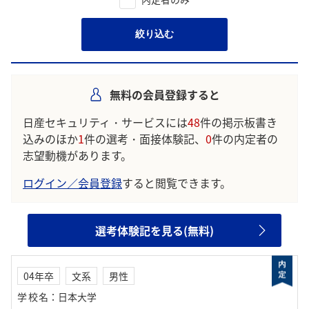
絞り込む
無料の会員登録すると
日産セキュリティ・サービスには
48
件の掲示板書き
込みのほか
1
件の選考・面接体験記、
0
件の内定者の
志望動機があります。
ログイン／会員登録
すると閲覧できます。
選考体験記を見る(無料)
04年卒
文系
男性
学校名
：
日本大学