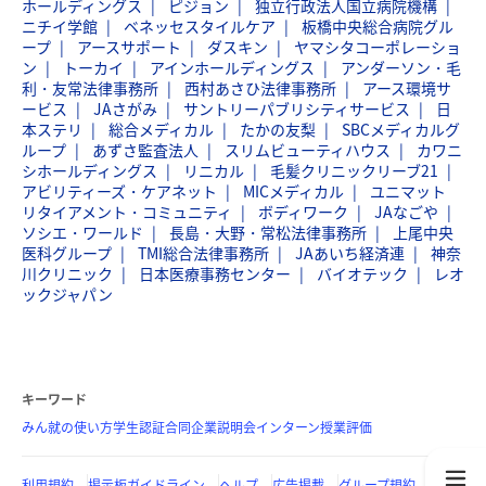
ホールディングス
ピジョン
独立行政法人国立病院機構
ニチイ学館
ベネッセスタイルケア
板橋中央総合病院グル
ープ
アースサポート
ダスキン
ヤマシタコーポレーショ
ン
トーカイ
アインホールディングス
アンダーソン・毛
利・友常法律事務所
西村あさひ法律事務所
アース環境サ
ービス
JAさがみ
サントリーパブリシティサービス
日
本ステリ
総合メディカル
たかの友梨
SBCメディカルグ
ループ
あずさ監査法人
スリムビューティハウス
カワニ
シホールディングス
リニカル
毛髪クリニックリーブ21
アビリティーズ・ケアネット
MICメディカル
ユニマット
リタイアメント・コミュニティ
ボディワーク
JAなごや
ソシエ・ワールド
長島・大野・常松法律事務所
上尾中央
医科グループ
TMI総合法律事務所
JAあいち経済連
神奈
川クリニック
日本医療事務センター
バイオテック
レオ
ックジャパン
キーワード
みん就の使い方
学生認証
合同企業説明会
インターン
授業評価
利用規約
掲示板ガイドライン
ヘルプ
広告掲載
グループ規約