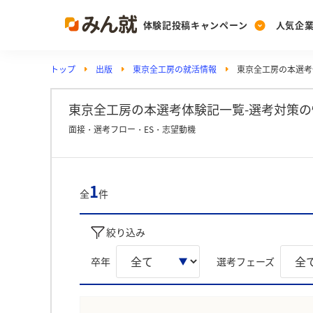
体験記投稿キャンペーン
人気企
トップ
出版
東京全工房の就活情報
東京全工房の本選考
Post
Ranking
PickUp
投稿する
ランキングを見る
注目の企業特集
東京全工房の本選考体験記一覧-選考対策の
面接・選考フロー・ES・志望動機
Vote
投票する
1
全
件
動画で知ろう！業界・
絞り込み
卒年
選考フェーズ