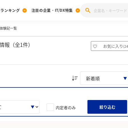
業ランキング
注目の企業・IT/DX特集
体験記一覧
注目の企業特集
みんなのIT業界新卒就職人気企業ランキング
みんな
[27卒] 本選考体験記投稿キャンペーン
28卒 注目企業特集
27卒 注目企業特集
みんなのDX企業就職ブランド調査
情報（全1件）
お気に入り
(
2
注目のIT・DX企業特集
28卒 IT・DX企業特集
27卒 IT・DX企業特集
28卒
みんなのIT業界新卒就職人気企業ランキング
みんな
企業研究
絞り込む
内定者のみ