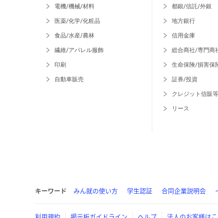
電機/機械/材料
都銀/信託/外銀
医薬/化学/化粧品
地方銀行
食品/水産/農林
信用金庫
繊維/アパレル服飾
総合商社/専門商
印刷
生命保険/損害保
自動車販売
証券/投資
クレジット信販
リース
キーワード
みん就の使い方
学生認証
合同企業説明会
利用規約
掲示板ガイドライン
ヘルプ
法人のお客様はこ