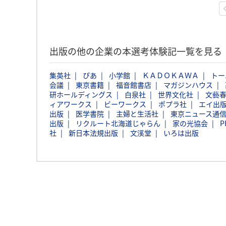
出版の他の企業の本選考体験記一覧を見る
集英社
ぴあ
小学館
ＫＡＤＯＫＡＷＡ
トー
会議
東京書籍
福音館書店
マガジンハウス
研ホールディングス
白泉社
世界文化社
文藝
ィアワークス
ビーワークス
ポプラ社
エイ出
出版
医学書院
主婦と生活社
東京ニュース通
出版
リクルート北海道じゃらん
家の光協会
P
社
新日本法規出版
文溪堂
いろは出版