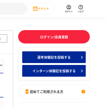
イベント
ログイン
ヘルプ
Event
の新卒就職人気企業ランキング
みんなのインターン人気企業ランキン
直近のイベント一覧
ログイン/会員登録
4
)
もっと見る
 IT・DX現場社員インタビュー
選考体験記を投稿する
の新卒就職人気企業ランキング
みんなのインターン人気企業ランキン
インターン体験記を投稿する
初めてご利用される方