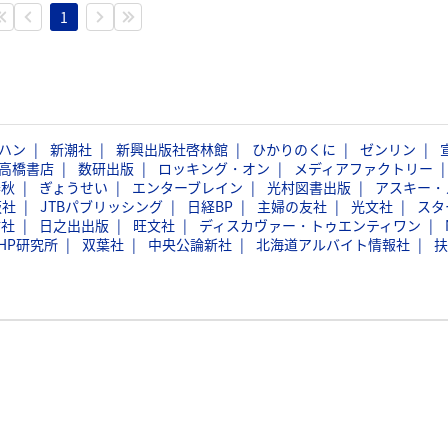
1
ハン
新潮社
新興出版社啓林館
ひかりのくに
ゼンリン
高橋書店
数研出版
ロッキング・オン
メディアファクトリー
春秋
ぎょうせい
エンターブレイン
光村図書出版
アスキー・
版社
JTBパブリッシング
日経BP
主婦の友社
光文社
スタ
信社
日之出出版
旺文社
ディスカヴァー・トゥエンティワン
HP研究所
双葉社
中央公論新社
北海道アルバイト情報社
扶