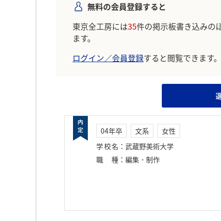
無料の会員登録すると
東京全工房には
35
件の掲示板書き込みの
ます。
ログイン／会員登録
すると閲覧できます
04年卒
文系
女性
学校名
：
武蔵野美術大学
職種
：
編集・制作