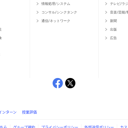
情報処理/システム
テレビ/ラ
コンサル/シンクタンク
音楽/芸能/
通信/ネットワーク
新聞
社
出版
険
広告
等
インターン
授業評価
ちら
グループ規約
プライバシーポリシー
外部送信ポリシー
カス