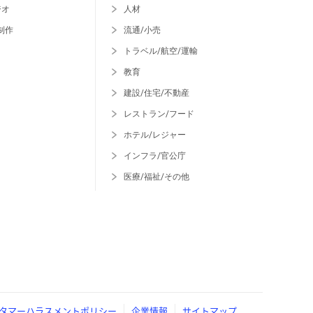
ジオ
人材
制作
流通/小売
トラベル/航空/運輸
教育
建設/住宅/不動産
レストラン/フード
ホテル/レジャー
インフラ/官公庁
医療/福祉/その他
タマーハラスメントポリシー
企業情報
サイトマップ