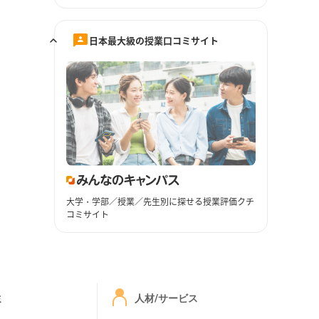
日本最大級の授業口コミサイト
大学・学部／授業／先生別に探せる授業評価クチ
コミサイト
ミ
人材/サービス