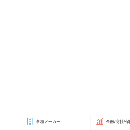
各種メーカー
金融/商社/保