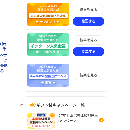
結果を見る
投票する
結果を見る
宣伝
学
投票する
メデ
ーツ
NHK
桑
結果を見る
ギフト付キャンペーン一覧
［27卒］本選考体験記投稿
キャンペーン