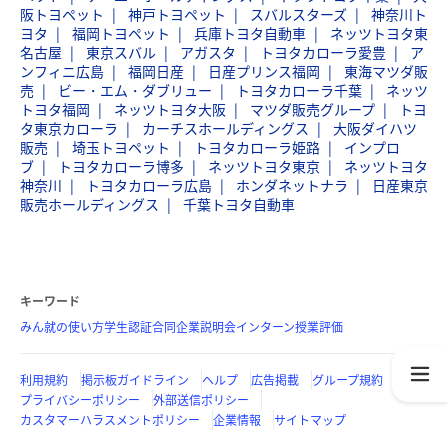
阪トヨペット
神戸トヨペット
スバルスターズ
神奈川ト
ヨタ
福岡トヨペット
兵庫トヨタ自動車
ネッツトヨタ東
名古屋
東京スバル
アガスタ
トヨタカローラ愛豊
ア
ンフィニ広島
福岡日産
日産プリンス福岡
東海マツダ販
売
ビー・エム・ダブリュー
トヨタカローラ千葉
ネッツ
トヨタ福岡
ネッツトヨタ大阪
マツダ販売グループ
トヨ
タ東京カローラ
カーチスホールディングス
大阪ダイハツ
販売
埼玉トヨペット
トヨタカローラ姫路
インプロ
ブ
トヨタカローラ博多
ネッツトヨタ東京
ネッツトヨタ
神奈川
トヨタカローラ広島
ホンダネットナラ
日産東京
販売ホールディングス
千葉トヨタ自動車
キーワード
みん就の使い方
学生認証
合同企業説明会
インターン
授業評価
利用規約
掲示板ガイドライン
ヘルプ
広告掲載
グループ規約
プライバシーポリシー
外部送信ポリシー
カスタマーハラスメントポリシー
企業情報
サイトマップ