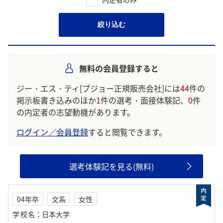
絞り込む
無料の会員登録すると
ジー・エス・ティ[プジョー正規販売会社]には
44
件の
掲示板書き込みのほか
1
件の選考・面接体験記、
0
件
の内定者の志望動機があります。
ログイン／会員登録
すると閲覧できます。
選考体験記を見る(無料)
04年卒
文系
女性
学校名
：
日本大学