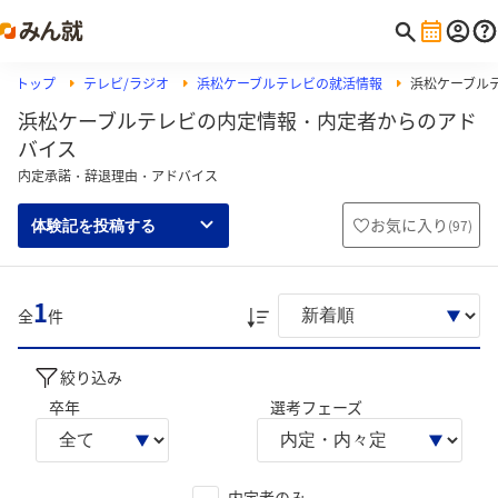
トップ
テレビ/ラジオ
浜松ケーブルテレビの就活情報
浜松ケーブル
浜松ケーブルテレビの内定情報・内定者からのアド
バイス
内定承諾・辞退理由・アドバイス
お気に入り
(
97
)
体験記を投稿する
1
全
件
絞り込み
卒年
選考フェーズ
内定者のみ