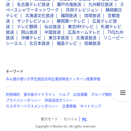
送
名古屋テレビ放送
瀬戸内海放送
九州朝日放送
ス
ペースシャワーネットワーク
共同テレビジョン
静岡朝日
テレビ
北海道文化放送
福岡放送
琉球放送
京都放
送
サンテレビジョン
静岡第一テレビ
広島テレビ放
送
テレビ静岡
仙台放送
東京MXテレビ
札幌テレビ
放送
岡山放送
中国放送
広島ホームテレビ
TVQ九州
放送
沖縄テレビ
東日本放送
北海道放送
ソニーピー
シーエル
北日本放送
福島テレビ
信越放送
キーワード
みん就の使い方
学生認証
合同企業説明会
インターン
授業評価
利用規約
掲示板ガイドライン
ヘルプ
広告掲載
グループ規約
プライバシーポリシー
外部送信ポリシー
カスタマーハラスメントポリシー
企業情報
サイトマップ
表示モード
モバイル
PC
Copyright © Minshu Inc. All rights reserved.