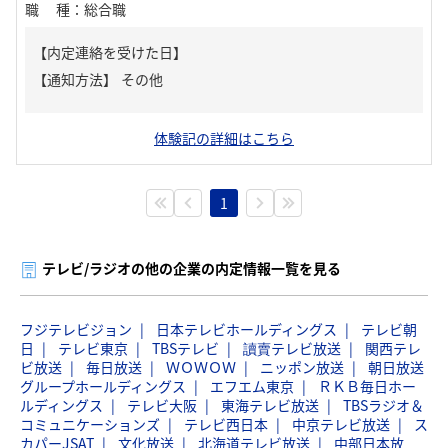
職種
：
総合職
【内定連絡を受けた日】
【通知方法】
その他
体験記の詳細はこちら
1
テレビ/ラジオの他の企業の内定情報一覧を見る
フジテレビジョン
日本テレビホールディングス
テレビ朝
日
テレビ東京
TBSテレビ
讀賣テレビ放送
関西テレ
ビ放送
毎日放送
ＷＯＷＯＷ
ニッポン放送
朝日放送
グループホールディングス
エフエム東京
ＲＫＢ毎日ホー
ルディングス
テレビ大阪
東海テレビ放送
TBSラジオ＆
コミュニケーションズ
テレビ西日本
中京テレビ放送
ス
カパーJSAT
文化放送
北海道テレビ放送
中部日本放