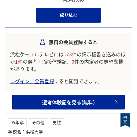
絞り込む
無料の会員登録すると
浜松ケーブルテレビには
173
件の掲示板書き込みのほ
か
1
件の選考・面接体験記、
0
件の内定者の志望動機
があります。
ログイン／会員登録
すると閲覧できます。
選考体験記を見る(無料)
05年卒
その他
男性
学校名
：
浜松大学