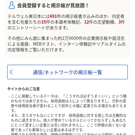
会員登録すると掲示板が見放題！
テルウェル東日本には
691
件の掲示板書き込みのほか、内定者
を含む先輩たちの
15
件の本選考体験記、
12
件の志望動機、
3
件
のエントリーシートがあります。
その他にみん就に集まった約2万9000件の企業掲示板や就活生
による面接、WEBテスト、インターン体験記やリアルタイムの
内定情報をご覧いただけます。
通信/ネットワークの掲示板一覧
サイトからのご注意
ここに掲載しているデータは、「こうすれば必ずうまくいく」という類
のものではありません。採用過程は人によって異なりますし、方針の変
更や採用担当者が変わることで前年と大幅に変更される場合もありえま
す。
また、言うまでもないことですが、採用過程に対する感じ方は主観的な
ものに過ぎません。他人が誉めているからといってかならずしもあなた
にとって望ましい企業とは言い切れませんし、ここで評価の高くない企
業であっても素晴らしい企業はあるはずです。
掲載された内容の真偽、評価の信頼性について当サイトは保証しかねま