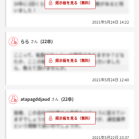
10年に1回くらいの頻度で転居を伴う移動があると伺
いました！
2021年5月24日 14:22
らら
(22卒)
さん
ここって、転勤どのくらいの確率でありますか？どな
たか、ここの転勤について情報持ってる方いました
ら、教えて頂けませんか。
2021年5月24日 12:40
atapagddjaud
(22卒)
さん
皆様、この会社が位置する業界をどのように捉えてい
ますでしょうか。様々な事業がありますが、通信業界
という理解で良いのでしょうか。
2021年5月22日 23:37
業界の志望理由について聞かれた時に備えたいと思