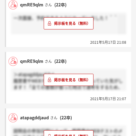
qmRE9qlm
(22卒)
さん
一次面接、予約できるようになっていました！＾＾
2021年5月17日 21:08
qmRE9qlm
(22卒)
さん
＞atapagddjaudさん
履歴書やWEBテストの〆切は違うと言っていた気がし
ます！「全ての書類が揃った時点で選考をするため、
結果通知が遅くなりますが待っていてください」と言
2021年5月17日 21:07
われた記憶があります。私は、約1ヶ月前が〆切でし
た。
面接日程は同じだと思ってました。確実な情報ではな
atapagddjaud
(22卒)
さん
いですが、、、
説明会の参加日程によって、履歴書やWEBテストの〆