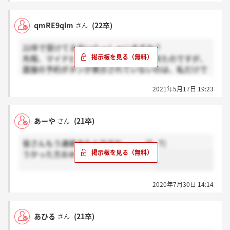
qmRE9qlm
(22卒)
さん
22卒で受けてる方いらっしゃいますか？
先程、マイナビにて一次面接の案内が来たのですが、
面接の予約ボタンが表示されていないのは、私だけで
しょうか？
2021年5月17日 19:23
あーや
(21卒)
さん
皆さんもう連絡きたんですね、、、(T . T)
うかった方おめでとうございます！！
2020年7月30日 14:14
あひる
(21卒)
さん