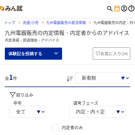
トップ
流通/小売
九州電器販売の就活情報
九州電器販売の内定・内
九州電器販売の内定情報・内定者からのアドバイス
内定承諾・辞退理由・アドバイス
お気に入り
(
24
)
体験記を投稿する
1
全
件
絞り込み
卒年
選考フェーズ
内定者のみ