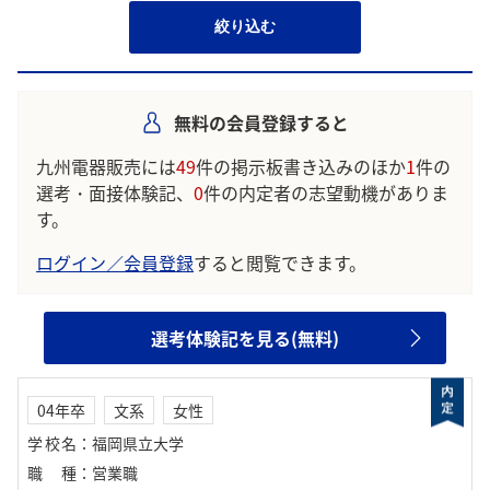
絞り込む
無料の会員登録すると
九州電器販売には
49
件の掲示板書き込みのほか
1
件の
選考・面接体験記、
0
件の内定者の志望動機がありま
す。
ログイン／会員登録
すると閲覧できます。
選考体験記を見る(無料)
04年卒
文系
女性
学校名
：
福岡県立大学
職種
：
営業職