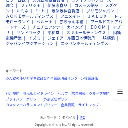
趣会
フェリシモ
伊藤忠食品
コスモス薬品
スズケ
ン
ルミネ
E・H
阪急阪神百貨店
プリモジャパン
ＡＯＫＩホールディングス
アニメイト
ＪＡＬＵＸ
トゥ
モローランド
ベルーナ
赤ちゃん本舗
ワールドストアパ
ートナーズ
チュチュアンナ
カインズ
ＩＤＯＭ
イプ
サ
サンドラッグ
平和堂
スギホールディングス
因幡
電機産業
イズミ
ジェイアール西日本伊勢丹
JA横浜
ジャパンイマジネーション
ニッセンホールディングス
キーワード
みん就の使い方
学生認証
合同企業説明会
インターン
授業評価
利用規約
掲示板ガイドライン
ヘルプ
広告掲載
グループ規約
プライバシーポリシー
外部送信ポリシー
カスタマーハラスメントポリシー
企業情報
サイトマップ
表示モード
モバイル
PC
Copyright © Minshu Inc. All rights reserved.