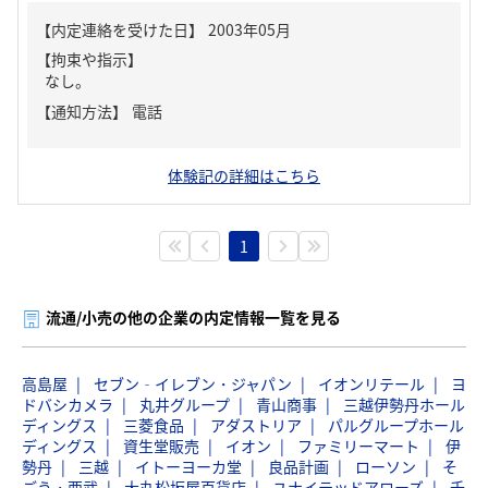
【内定連絡を受けた日】
2003年05月
【拘束や指示】
なし。
【通知方法】
電話
体験記の詳細はこちら
1
流通/小売の他の企業の内定情報一覧を見る
高島屋
セブン‐イレブン・ジャパン
イオンリテール
ヨ
ドバシカメラ
丸井グループ
青山商事
三越伊勢丹ホール
ディングス
三菱食品
アダストリア
パルグループホール
ディングス
資生堂販売
イオン
ファミリーマート
伊
勢丹
三越
イトーヨーカ堂
良品計画
ローソン
そ
ごう・西武
大丸松坂屋百貨店
ユナイテッドアローズ
千