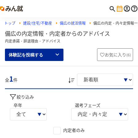
トップ
建設/住宅/不動産
備広の就活情報
備広の内定・内々定情報一
備広の内定情報・内定者からのアドバイス
内定承諾・辞退理由・アドバイス
お気に入り
(
6
)
体験記を投稿する
1
全
件
絞り込み
卒年
選考フェーズ
内定者のみ