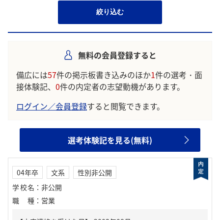
絞り込む
無料の会員登録すると
備広には
57
件の掲示板書き込みのほか
1
件の選考・面
接体験記、
0
件の内定者の志望動機があります。
ログイン／会員登録
すると閲覧できます。
選考体験記を見る(無料)
04年卒
文系
性別非公開
学校名
：
非公開
職種
：
営業