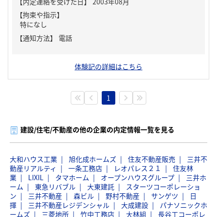
【内定連絡を受けた日】
2003年08月
【拘束や指示】
特になし
【通知方法】
電話
体験記の詳細はこちら
1
建設/住宅/不動産の他の企業の内定情報一覧を見る
大和ハウス工業
旭化成ホームズ
住友不動産販売
三井不
動産リアルティ
一条工務店
レオパレス２１
住友林
業
LIXIL
タマホーム
オープンハウスグループ
三井ホ
ーム
東急リバブル
大東建託
スターツコーポレーショ
ン
三井不動産
森ビル
野村不動産
サンゲツ
日
揮
三井不動産レジデンシャル
大成建設
パナソニックホ
ームズ
三菱地所
竹中工務店
大林組
長谷工コーポレ