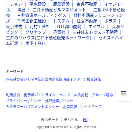
ーション
清水建設
鹿島建設
東急不動産
イオンモー
ル
博展
三井不動産ビルマネジメント
三菱UFJ不動産販
売
三井倉庫ホールディングス
野村不動産ソリューション
ズ
千代田化工建設
トステム
住友不動産
ポラス
東京建物
乃村工藝社
NTT都市開発
エイブル
大和リ
ビング
クリナップ
丹青社
三井住友トラスト不動産
三井のリハウス[三井不動産販売ネットワーク]
セキスイハイ
ム近畿
木下工務店
キーワード
みん就の使い方
学生認証
合同企業説明会
インターン
授業評価
利用規約
掲示板ガイドライン
ヘルプ
広告掲載
グループ規約
プライバシーポリシー
外部送信ポリシー
カスタマーハラスメントポリシー
企業情報
サイトマップ
表示モード
モバイル
PC
Copyright © Minshu Inc. All rights reserved.