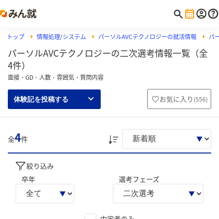
トップ
情報処理/システム
パーソルAVCテクノロジーの就活情報
パ
パーソルAVCテクノロジーの二次選考情報一覧（全
4件）
面接・GD・人数・雰囲気・質問内容
お気に入り
(
556
)
体験記を投稿する
4
全
件
絞り込み
卒年
選考フェーズ
内定者のみ