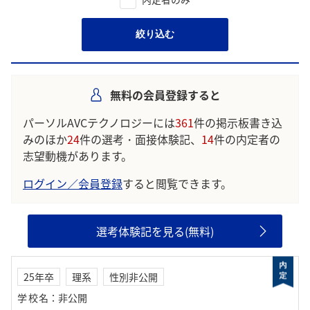
絞り込む
無料の会員登録すると
パーソルAVCテクノロジーには
361
件の掲示板書き込
みのほか
24
件の選考・面接体験記、
14
件の内定者の
志望動機があります。
ログイン／会員登録
すると閲覧できます。
選考体験記を見る(無料)
25年卒
理系
性別非公開
学校名
：
非公開