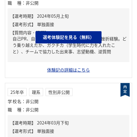
職種
：
非公開
【質問内容・課題】
選考体験記を見る（無料）
自己PR、自分の強み/弱み、人生の中で大きな挫折経験。ど
う乗り越えたか、ガクチカ（学生時代に力を入れたこ
と）、チームで協力した出来事、志望動機、逆質問
体験記の詳細はこちら
25年卒
理系
性別非公開
学校名
：
非公開
職種
：
非公開