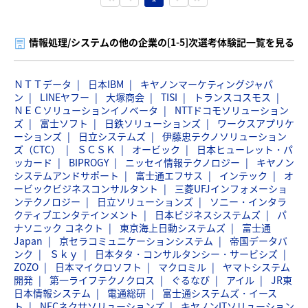
情報処理/システムの他の企業の[1-5]次選考体験記一覧を見る
ＮＴＴデータ
日本IBM
キヤノンマーケティングジャパ
ン
LINEヤフー
大塚商会
TISI
トランスコスモス
ＮＥＣソリューションイノベータ
NTTドコモソリューション
ズ
富士ソフト
日鉄ソリューションズ
ワークスアプリケ
ーションズ
日立システムズ
伊藤忠テクノソリューション
ズ（CTC）
ＳＣＳＫ
オービック
日本ヒューレット・パ
ッカード
BIPROGY
ニッセイ情報テクノロジー
キヤノン
システムアンドサポート
富士通エフサス
インテック
オ
ービックビジネスコンサルタント
三菱UFJインフォメーショ
ンテクノロジー
日立ソリューションズ
ソニー・インタラ
クティブエンタテインメント
日本ビジネスシステムズ
パ
ナソニック コネクト
東京海上日動システムズ
富士通
Japan
京セラコミュニケーションシステム
帝国データバ
ンク
Ｓｋｙ
日本タタ・コンサルタンシー・サービシズ
ZOZO
日本マイクロソフト
マクロミル
ヤマトシステム
開発
第一ライフテクノクロス
ぐるなび
アイル
JR東
日本情報システム
電通総研
富士通システムズ・イース
ト
NECネクサソリューションズ
キヤノンITソリューション