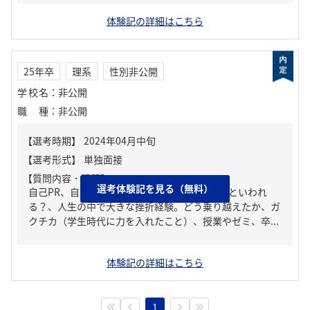
体験記の詳細はこちら
25年卒
理系
性別非公開
学校名
：
非公開
職種
：
非公開
【質問内容・課題】
選考体験記を見る（無料）
自己PR、自分の強み/弱み、周りからどんな人といわれ
る？、人生の中で大きな挫折経験。どう乗り越えたか、ガ
クチカ（学生時代に力を入れたこと）、授業やゼミ、卒...
体験記の詳細はこちら
1