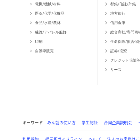
電機/機械/材料
都銀/信託/外銀
医薬/化学/化粧品
地方銀行
食品/水産/農林
信用金庫
繊維/アパレル服飾
総合商社/専門商
印刷
生命保険/損害保
自動車販売
証券/投資
クレジット信販
リース
キーワード
みん就の使い方
学生認証
合同企業説明会
利用規約
掲示板ガイドライン
ヘルプ
法人のお客様はこ