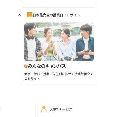
日本最大級の授業口コミサイト
大学・学部／授業／先生別に探せる授業評価クチ
コミサイト
ミ
人材/サービス