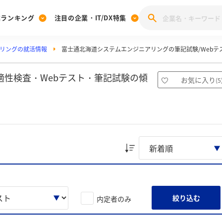
業ランキング
注目の企業・IT/DX特集
リングの就活情報
富士通北海道システムエンジニアリングの筆記試験/Webテス
注目の企業特集
みんなのIT業界新卒就職人気企業ランキング
みんな
[27卒] 本選考体験記投稿キャンペーン
28卒 注目企業特集
27卒 注目企業特集
みんなのDX企業就職ブランド調査
適性検査・Webテスト・筆記試験の傾
お気に入り
(
5
注目のIT・DX企業特集
28卒 IT・DX企業特集
27卒 IT・DX企業特集
28卒
みんなのIT業界新卒就職人気企業ランキング
みんな
企業研究
絞り込む
内定者のみ