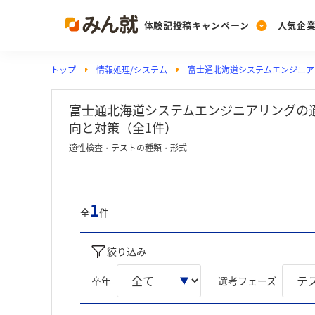
体験記投稿キャンペーン
人気企
トップ
情報処理/システム
富士通北海道システムエンジニア
Post
Ranking
PickUp
投稿する
ランキングを見る
注目の企業特集
富士通北海道システムエンジニアリングの
向と対策（全1件）
適性検査・テストの種類・形式
Vote
投票する
動画で知ろう！業界・
1
全
件
絞り込み
卒年
選考フェーズ