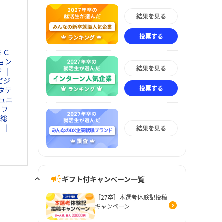
結果を見る
投票する
ＥＣ
ョン
結果を見る
ド
ビジ
投票する
タテ
ュニ
ソフ
通総
Ｄ
結果を見る
ギフト付キャンペーン一覧
［27卒］本選考体験記投稿
キャンペーン