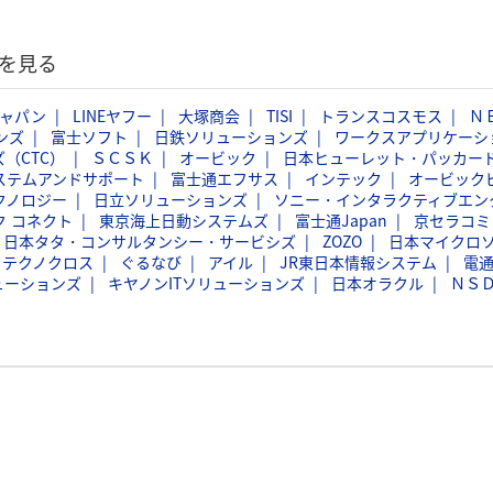
を見る
ジャパン
LINEヤフー
大塚商会
TISI
トランスコスモス
Ｎ
ンズ
富士ソフト
日鉄ソリューションズ
ワークスアプリケーシ
（CTC）
ＳＣＳＫ
オービック
日本ヒューレット・パッカー
ステムアンドサポート
富士通エフサス
インテック
オービック
クノロジー
日立ソリューションズ
ソニー・インタラクティブエン
ク コネクト
東京海上日動システムズ
富士通Japan
京セラコミ
日本タタ・コンサルタンシー・サービシズ
ZOZO
日本マイクロ
フテクノクロス
ぐるなび
アイル
JR東日本情報システム
電
ューションズ
キヤノンITソリューションズ
日本オラクル
ＮＳ