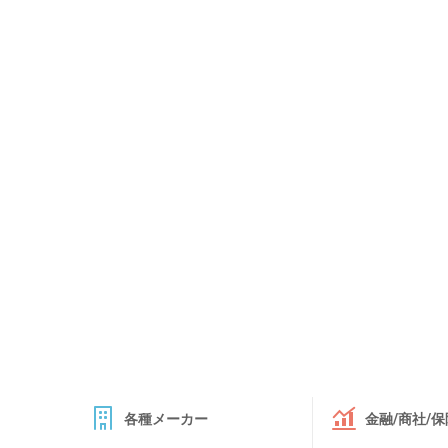
各種メーカー
金融/商社/保