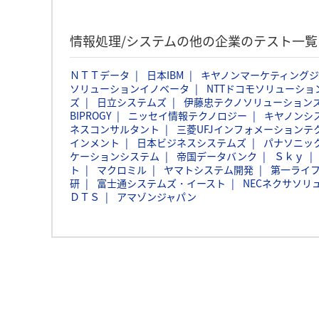
情報処理/システムの他の企業のテスト一覧
ＮＴＴデータ
日本IBM
キヤノンマーケティング
ソリューションイノベータ
NTTドコモソリューショ
ズ
日立システムズ
伊藤忠テクノソリューションズ
BIPROGY
ニッセイ情報テクノロジー
キヤノンシ
ネスコンサルタント
三菱UFJインフォメーションテ
インメント
日本ビジネスシステムズ
パナソニッ
ケーションシステム
帝国データバンク
Ｓｋｙ
ト
マクロミル
ヤマトシステム開発
第一ライ
研
富士通システムズ・イースト
NECネクサソリ
ＤＴＳ
アマゾンジャパン