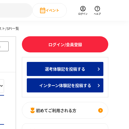
イベント
ログイン
ヘルプ
ト/SPI一覧
Event
の新卒就職人気企業ランキング
みんなのインターン人気企業ランキン
直近のイベント一覧
ログイン/会員登録
)
もっと見る
 IT・DX現場社員インタビュー
選考体験記を投稿する
の新卒就職人気企業ランキング
みんなのインターン人気企業ランキン
インターン体験記を投稿する
初めてご利用される方