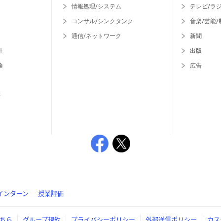
情報処理/システム
テレビ/ラ
コンサル/シンクタンク
音楽/芸能/
通信/ネットワーク
新聞
社
出版
険
広告
等
インターン
授業評価
ちら
グループ規約
プライバシーポリシー
外部送信ポリシー
カス