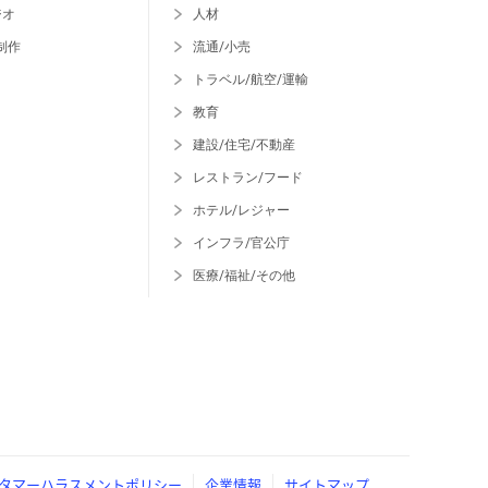
ジオ
人材
制作
流通/小売
トラベル/航空/運輸
教育
建設/住宅/不動産
レストラン/フード
ホテル/レジャー
インフラ/官公庁
医療/福祉/その他
タマーハラスメントポリシー
企業情報
サイトマップ