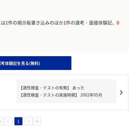
には
1
件の掲示板書き込みのほか
1
件の選考・面接体験記、
0
。
選考体験記を見る(無料)
1