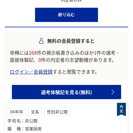
絞り込む
無料の会員登録すると
幸輝には
268
件の掲示板書き込みのほか
1
件の選考・
面接体験記、
0
件の内定者の志望動機があります。
ログイン／会員登録
すると閲覧できます。
選考体験記を見る(無料)
04年卒
文系
性別非公開
学校名
：
非公開
職種
：
営業採用