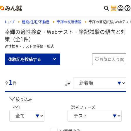
トップ
建設/住宅/不動産
幸輝の就活情報
幸輝の筆記試験/Webテスト
幸輝の適性検査・Webテスト・筆記試験の傾向と対
策（全1件）
適性検査・テストの種類・形式
お気に入り
(
5
)
体験記を投稿する
1
全
件
絞り込み
卒年
選考フェーズ
内定者のみ