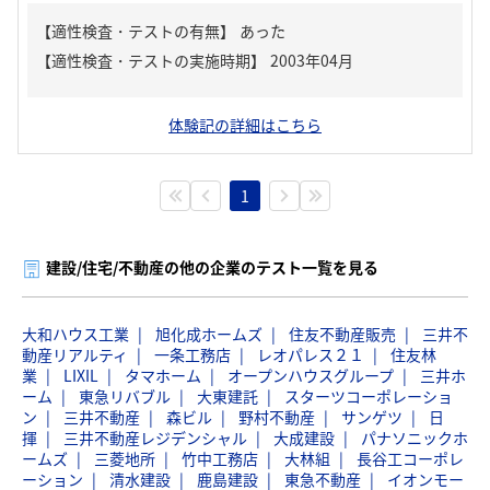
【適性検査・テストの有無】
あった
体験記の詳細はこちら
1
建設/住宅/不動産の他の企業のテスト一覧を見る
大和ハウス工業
旭化成ホームズ
住友不動産販売
三井不
動産リアルティ
一条工務店
レオパレス２１
住友林
業
LIXIL
タマホーム
オープンハウスグループ
三井ホ
ーム
東急リバブル
大東建託
スターツコーポレーショ
ン
三井不動産
森ビル
野村不動産
サンゲツ
日
揮
三井不動産レジデンシャル
大成建設
パナソニックホ
ームズ
三菱地所
竹中工務店
大林組
長谷工コーポレ
ーション
清水建設
鹿島建設
東急不動産
イオンモー