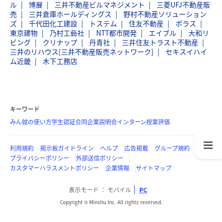
ル
博展
三井不動産ビルマネジメント
三菱UFJ不動産販
売
三井倉庫ホールディングス
野村不動産ソリューション
ズ
千代田化工建設
トステム
住友不動産
ポラス
東京建物
乃村工藝社
NTT都市開発
エイブル
大和リ
ビング
クリナップ
丹青社
三井住友トラスト不動産
三井のリハウス[三井不動産販売ネットワーク]
セキスイハイ
ム近畿
木下工務店
キーワード
みん就の使い方
学生認証
合同企業説明会
インターン
授業評価
利用規約
掲示板ガイドライン
ヘルプ
広告掲載
グループ規約
プライバシーポリシー
外部送信ポリシー
カスタマーハラスメントポリシー
企業情報
サイトマップ
表示モード
モバイル
PC
Copyright © Minshu Inc. All rights reserved.