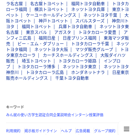
ラ名古屋
名古屋トヨペット
福岡トヨタ自動車
トヨタカ
ローラ福岡
横浜トヨペット
ネッツトヨタ兵庫
東京トヨ
ペット
ケーユーホールディングス
ネッツトヨタ千葉
大
阪トヨペット
神戸トヨペット
スバルスターズ
神奈川ト
ヨタ
福岡トヨペット
兵庫トヨタ自動車
ネッツトヨタ東
名古屋
東京スバル
アガスタ
トヨタカローラ愛豊
ア
ンフィニ広島
福岡日産
日産プリンス福岡
東海マツダ販
売
ビー・エム・ダブリュー
トヨタカローラ千葉
ネッツ
トヨタ福岡
ネッツトヨタ大阪
マツダ販売グループ
トヨ
タ東京カローラ
カーチスホールディングス
大阪ダイハツ
販売
埼玉トヨペット
トヨタカローラ姫路
インプロ
ブ
トヨタカローラ博多
ネッツトヨタ東京
ネッツトヨタ
神奈川
トヨタカローラ広島
ホンダネットナラ
日産東京
販売ホールディングス
千葉トヨタ自動車
キーワード
みん就の使い方
学生認証
合同企業説明会
インターン
授業評価
利用規約
掲示板ガイドライン
ヘルプ
広告掲載
グループ規約